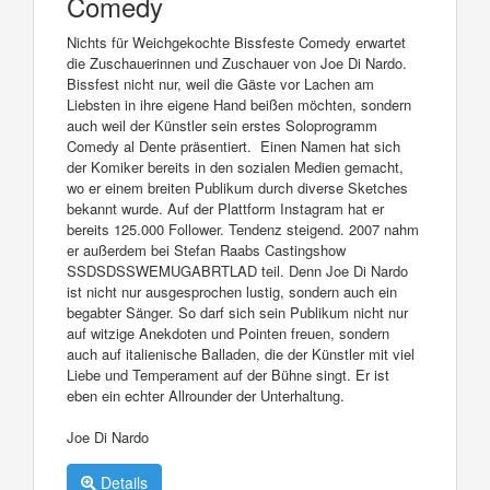
Comedy
Nichts für Weichgekochte Bissfeste Comedy erwartet
die Zuschauerinnen und Zuschauer von Joe Di Nardo.
Bissfest nicht nur, weil die Gäste vor Lachen am
Liebsten in ihre eigene Hand beißen möchten, sondern
auch weil der Künstler sein erstes Soloprogramm
Comedy al Dente präsentiert. Einen Namen hat sich
der Komiker bereits in den sozialen Medien gemacht,
wo er einem breiten Publikum durch diverse Sketches
bekannt wurde. Auf der Plattform Instagram hat er
bereits 125.000 Follower. Tendenz steigend. 2007 nahm
er außerdem bei Stefan Raabs Castingshow
SSDSDSSWEMUGABRTLAD teil. Denn Joe Di Nardo
ist nicht nur ausgesprochen lustig, sondern auch ein
begabter Sänger. So darf sich sein Publikum nicht nur
auf witzige Anekdoten und Pointen freuen, sondern
auch auf italienische Balladen, die der Künstler mit viel
Liebe und Temperament auf der Bühne singt. Er ist
eben ein echter Allrounder der Unterhaltung.
Joe Di Nardo
Details