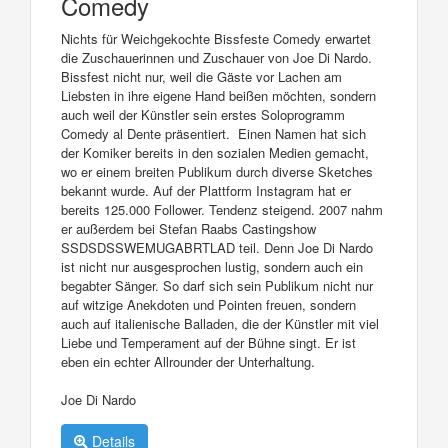
Comedy
Nichts für Weichgekochte Bissfeste Comedy erwartet
die Zuschauerinnen und Zuschauer von Joe Di Nardo.
Bissfest nicht nur, weil die Gäste vor Lachen am
Liebsten in ihre eigene Hand beißen möchten, sondern
auch weil der Künstler sein erstes Soloprogramm
Comedy al Dente präsentiert. Einen Namen hat sich
der Komiker bereits in den sozialen Medien gemacht,
wo er einem breiten Publikum durch diverse Sketches
bekannt wurde. Auf der Plattform Instagram hat er
bereits 125.000 Follower. Tendenz steigend. 2007 nahm
er außerdem bei Stefan Raabs Castingshow
SSDSDSSWEMUGABRTLAD teil. Denn Joe Di Nardo
ist nicht nur ausgesprochen lustig, sondern auch ein
begabter Sänger. So darf sich sein Publikum nicht nur
auf witzige Anekdoten und Pointen freuen, sondern
auch auf italienische Balladen, die der Künstler mit viel
Liebe und Temperament auf der Bühne singt. Er ist
eben ein echter Allrounder der Unterhaltung.
Joe Di Nardo
Details