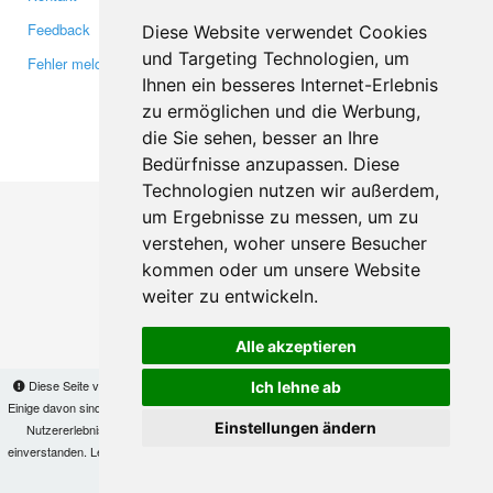
Feedback
Twitter
Diese Website verwendet Cookies
und Targeting Technologien, um
Fehler melden
YouTube
Ihnen ein besseres Internet-Erlebnis
Google+
zu ermöglichen und die Werbung,
die Sie sehen, besser an Ihre
Makis
© Copyright 2026
Bedürfnisse anzupassen. Diese
Technologien nutzen wir außerdem,
um Ergebnisse zu messen, um zu
verstehen, woher unsere Besucher
kommen oder um unsere Website
weiter zu entwickeln.
Alle akzeptieren
Diese Seite verwendet Cookies, um Informationen auf Ihrem Computer zu speichern.
Ich lehne ab
Einige davon sind notwendig, damit unsere Seite funktioniert, andere helfen uns dabei, das
Einstellungen ändern
Nutzererlebnis zu verbessern. Mit der Nutzung dieser Seite erklären Sie sich damit
einverstanden. Lesen Sie unsere
Datenschutzbestimmungen
, um mehr zur Deaktivierung
von Cookies zu erfahren.
OK