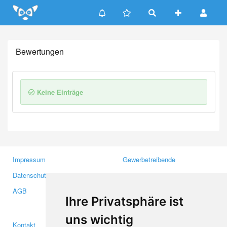
Update cookies preferences
Bewertungen
Keine Einträge
Impressum
Gewerbetreibende
Datenschutzerklärung
Investoren
AGB
Presse
Ihre Privatsphäre ist
Medien
uns wichtig
Kontakt
Facebook