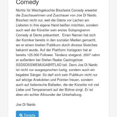
Comedy
Nichts für Weichgekochte Bissfeste Comedy erwartet
die Zuschauerinnen und Zuschauer von Joe Di Nardo.
Bissfest nicht nur, weil die Gäste vor Lachen am
Liebsten in ihre eigene Hand beißen möchten, sondern
auch weil der Künstler sein erstes Soloprogramm
Comedy al Dente präsentiert. Einen Namen hat sich
der Komiker bereits in den sozialen Medien gemacht,
wo er einem breiten Publikum durch diverse Sketches
bekannt wurde. Auf der Plattform Instagram hat er
bereits 125.000 Follower. Tendenz steigend. 2007 nahm
er außerdem bei Stefan Raabs Castingshow
SSDSDSSWEMUGABRTLAD teil. Denn Joe Di Nardo
ist nicht nur ausgesprochen lustig, sondern auch ein
begabter Sänger. So darf sich sein Publikum nicht nur
auf witzige Anekdoten und Pointen freuen, sondern
auch auf italienische Balladen, die der Künstler mit viel
Liebe und Temperament auf der Bühne singt. Er ist
eben ein echter Allrounder der Unterhaltung.
Joe Di Nardo
Details