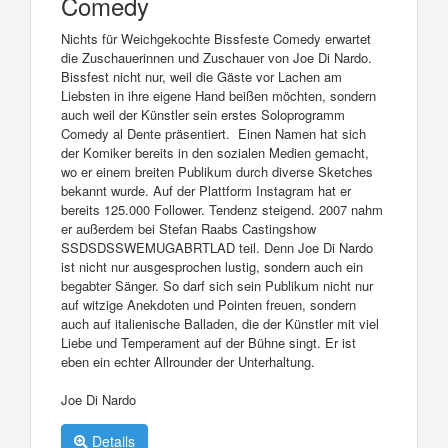
Comedy
Nichts für Weichgekochte Bissfeste Comedy erwartet
die Zuschauerinnen und Zuschauer von Joe Di Nardo.
Bissfest nicht nur, weil die Gäste vor Lachen am
Liebsten in ihre eigene Hand beißen möchten, sondern
auch weil der Künstler sein erstes Soloprogramm
Comedy al Dente präsentiert. Einen Namen hat sich
der Komiker bereits in den sozialen Medien gemacht,
wo er einem breiten Publikum durch diverse Sketches
bekannt wurde. Auf der Plattform Instagram hat er
bereits 125.000 Follower. Tendenz steigend. 2007 nahm
er außerdem bei Stefan Raabs Castingshow
SSDSDSSWEMUGABRTLAD teil. Denn Joe Di Nardo
ist nicht nur ausgesprochen lustig, sondern auch ein
begabter Sänger. So darf sich sein Publikum nicht nur
auf witzige Anekdoten und Pointen freuen, sondern
auch auf italienische Balladen, die der Künstler mit viel
Liebe und Temperament auf der Bühne singt. Er ist
eben ein echter Allrounder der Unterhaltung.
Joe Di Nardo
Details