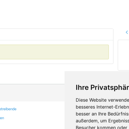
Ihre Privatsphär
Diese Website verwendet
besseres Internet-Erleb
treibende
Kontakt
besser an Ihre Bedürfni
ren
Feedback
außerdem, um Ergebniss
Fehler melden
Besucher kommen oder u