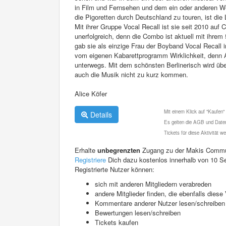
in Film und Fernsehen und dem ein oder anderen Wer
die Pigoretten durch Deutschland zu touren, ist di
Mit ihrer Gruppe Vocal Recall ist sie seit 2010 au
unerfolgreich, denn die Combo ist aktuell mit ihr
gab sie als einzige Frau der Boyband Vocal Recall 
vom eigenen Kabarettprogramm Wirklichkeit, denn A
unterwegs. Mit dem schönsten Berlinerisch wird über
auch die Musik nicht zu kurz kommen.
Alice Köfer
Mit einem Klick auf "Kaufen"
Details
Es gelten die AGB und Daten
Tickets für diese Aktivität 
Erhalte
unbegrenzten
Zugang zu der Makis Commu
Registriere
Dich dazu kostenlos innerhalb von 10 S
Registrierte Nutzer können:
sich mit anderen Mitgliedern verabreden
andere Mitglieder finden, die ebenfalls die
Kommentare anderer Nutzer lesen/schreiben
Bewertungen lesen/schreiben
Tickets kaufen