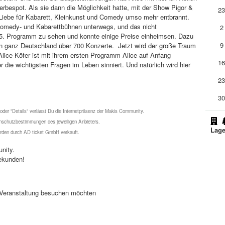
bespot. Als sie dann die Möglichkeit hatte, mit der Show Pigor &
2
e Liebe für Kabarett, Kleinkunst und Comedy umso mehr entbrannt.
f Comedy- und Kabarettbühnen unterwegs, und das nicht
2
em 5. Programm zu sehen und konnte einige Preise einheimsen. Dazu
9
in ganz Deutschland über 700 Konzerte. Jetzt wird der große Traum
lice Köfer ist mit ihrem ersten Programm Alice auf Anfang
1
 die wichtigsten Fragen im Leben sinniert. Und natürlich wird hier
2
3
 oder "Details" verlässt Du die Internetpräsenz der Makis Community.
schutzbestimmungen des jeweiligen Anbieters.
Lage
werden durch AD ticket GmbH verkauft.
nity.
ekunden!
se Veranstaltung besuchen möchten