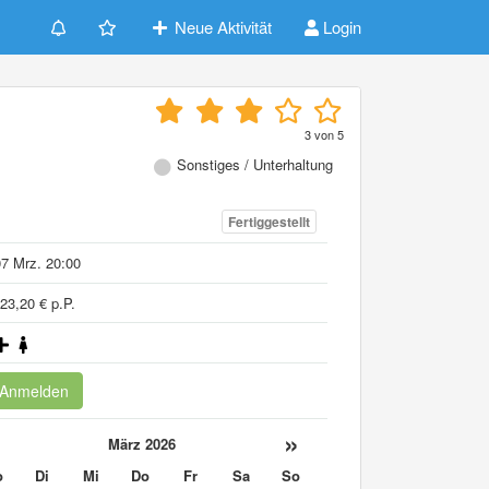
Neue Aktivität
Login
3
von
5
Sonstiges / Unterhaltung
Fertiggestellt
7 Mrz. 20:00
23,20 € p.P.
Anmelden
«
»
März 2026
o
Di
Mi
Do
Fr
Sa
So