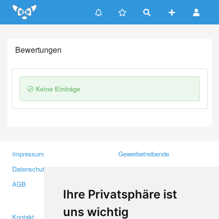
Update cookies preferences
Bewertungen
Keine Einträge
Impressum
Gewerbetreibende
Datenschutzerklärung
Investoren
AGB
Presse
Ihre Privatsphäre ist
Medien
uns wichtig
Kontakt
Facebook