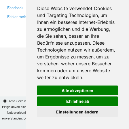
Feedback
Twitter
Diese Website verwendet Cookies
und Targeting Technologien, um
Fehler melden
YouTube
Ihnen ein besseres Internet-Erlebnis
Google+
zu ermöglichen und die Werbung,
die Sie sehen, besser an Ihre
Makis
© Copyright 2026
Bedürfnisse anzupassen. Diese
Technologien nutzen wir außerdem,
um Ergebnisse zu messen, um zu
verstehen, woher unsere Besucher
kommen oder um unsere Website
weiter zu entwickeln.
Alle akzeptieren
Diese Seite verwendet Cookies, um Informationen auf Ihrem Computer zu speichern.
Ich lehne ab
Einige davon sind notwendig, damit unsere Seite funktioniert, andere helfen uns dabei, das
Einstellungen ändern
Nutzererlebnis zu verbessern. Mit der Nutzung dieser Seite erklären Sie sich damit
einverstanden. Lesen Sie unsere
Datenschutzbestimmungen
, um mehr zur Deaktivierung
von Cookies zu erfahren.
OK