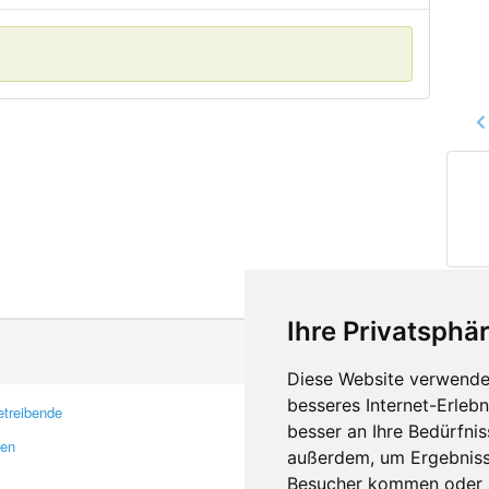
Ihre Privatsphär
Diese Website verwendet
besseres Internet-Erleb
treibende
Kontakt
besser an Ihre Bedürfni
ren
Feedback
außerdem, um Ergebniss
Fehler melden
Besucher kommen oder u