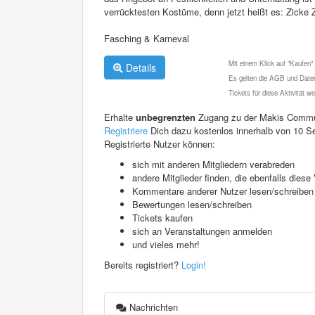
verrücktesten Kostüme, denn jetzt heißt es: Zicke 
Fasching & Karneval
Mit einem Klick auf "Kaufen"
Details
Es gelten die AGB und Daten
Tickets für diese Aktivität 
Erhalte
unbegrenzten
Zugang zu der Makis Commu
Registriere
Dich dazu kostenlos innerhalb von 10 S
Registrierte Nutzer können:
sich mit anderen Mitgliedern verabreden
andere Mitglieder finden, die ebenfalls die
Kommentare anderer Nutzer lesen/schreiben
Bewertungen lesen/schreiben
Tickets kaufen
sich an Veranstaltungen anmelden
und vieles mehr!
Bereits registriert?
Login!
Nachrichten