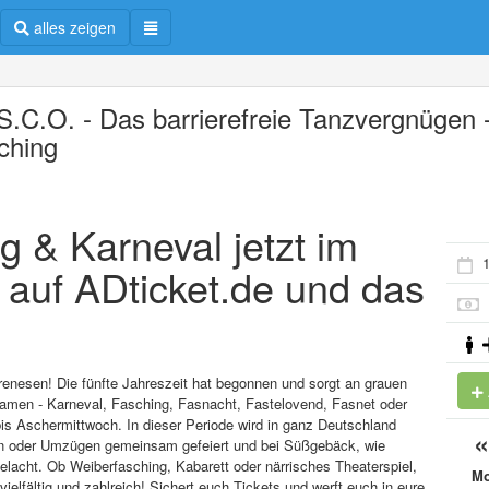
alles zeigen
.S.C.O. - Das barrierefreie Tanzvergnügen 
ching
g & Karneval jetzt im
1
 auf ADticket.de und das
rrenesen! Die fünfte Jahreszeit hat begonnen und sorgt an grauen
 Namen - Karneval, Fasching, Fasnacht, Fastelovend, Fasnet oder
is Aschermittwoch. In dieser Periode wird in ganz Deutschland
gen oder Umzügen gemeinsam gefeiert und bei Süßgebäck, wie
elacht. Ob Weiberfasching, Kabarett oder närrisches Theaterspiel,
M
ielfältig und zahlreich! Sichert euch Tickets und werft euch in eure