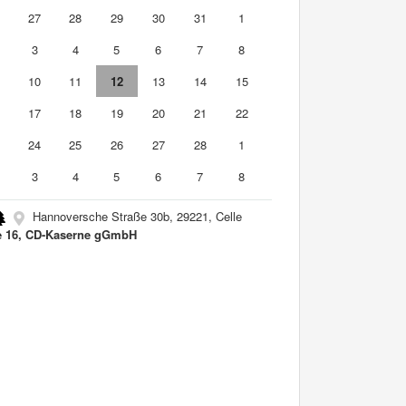
6
27
28
29
30
31
1
3
4
5
6
7
8
10
11
12
13
14
15
6
17
18
19
20
21
22
3
24
25
26
27
28
1
3
4
5
6
7
8
Hannoversche Straße 30b, 29221, Celle
e 16, CD-Kaserne gGmbH