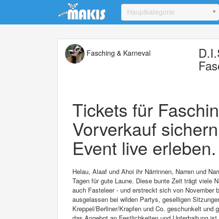
Update cookies preferences
Hauptkategorie
D.I
Fasching & Karneval
Fas
Tickets für Faschin
Vorverkauf sichern
Event live erleben.
Helau, Alaaf und Ahoi ihr Närrinnen, Narren und Na
Tagen für gute Laune. Diese bunte Zeit trägt viele
auch Fasteleer - und erstreckt sich von November b
ausgelassen bei wilden Partys, geselligen Sitzun
Kreppel/Berliner/Krapfen und Co. geschunkelt und g
das Angebot an Festlichkeiten und Unterhaltung ist v