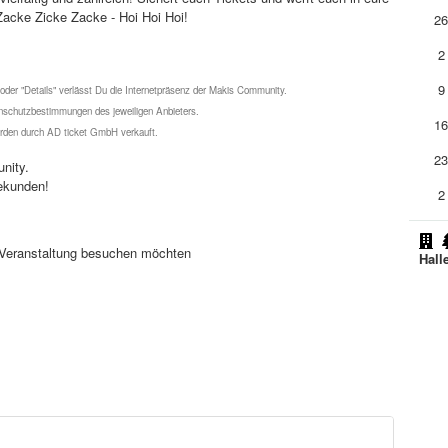
Zacke Zicke Zacke - Hoi Hoi Hoi!
2
2
9
 oder "Details" verlässt Du die Internetpräsenz der Makis Community.
schutzbestimmungen des jeweiligen Anbieters.
1
werden durch AD ticket GmbH verkauft.
2
nity.
ekunden!
2
se Veranstaltung besuchen möchten
Hall