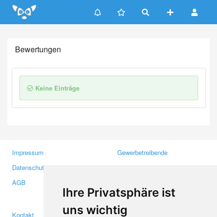
Update cookies preferences
Bewertungen
Keine Einträge
Impressum
Gewerbetreibende
Datenschutzerklärung
Investoren
AGB
Presse
Ihre Privatsphäre ist
Medien
uns wichtig
Kontakt
Facebook