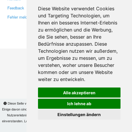
Feedback
Twitter
Diese Website verwendet Cookies
und Targeting Technologien, um
Fehler melden
YouTube
Ihnen ein besseres Internet-Erlebnis
Google+
zu ermöglichen und die Werbung,
die Sie sehen, besser an Ihre
Makis
© Copyright 2026
Bedürfnisse anzupassen. Diese
Technologien nutzen wir außerdem,
um Ergebnisse zu messen, um zu
verstehen, woher unsere Besucher
kommen oder um unsere Website
weiter zu entwickeln.
Alle akzeptieren
Diese Seite verwendet Cookies, um Informationen auf Ihrem Computer zu speichern.
Ich lehne ab
Einige davon sind notwendig, damit unsere Seite funktioniert, andere helfen uns dabei, das
Einstellungen ändern
Nutzererlebnis zu verbessern. Mit der Nutzung dieser Seite erklären Sie sich damit
einverstanden. Lesen Sie unsere
Datenschutzbestimmungen
, um mehr zur Deaktivierung
von Cookies zu erfahren.
OK