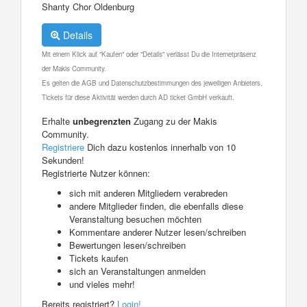
Shanty Chor Oldenburg
Details
Mit einem Klick auf "Kaufen" oder "Details" verlässt Du die Internetpräsenz
der Makis Community.
Es gelten die AGB und Datenschutzbestimmungen des jeweiligen Anbieters.
Tickets für diese Aktivität werden durch AD ticket GmbH verkauft.
Erhalte
unbegrenzten
Zugang zu der Makis
Community.
Registriere
Dich dazu kostenlos innerhalb von 10
Sekunden!
Registrierte Nutzer können:
sich mit anderen Mitgliedern verabreden
andere Mitglieder finden, die ebenfalls diese
Veranstaltung besuchen möchten
Kommentare anderer Nutzer lesen/schreiben
Bewertungen lesen/schreiben
Tickets kaufen
sich an Veranstaltungen anmelden
und vieles mehr!
Bereits registriert?
Login!