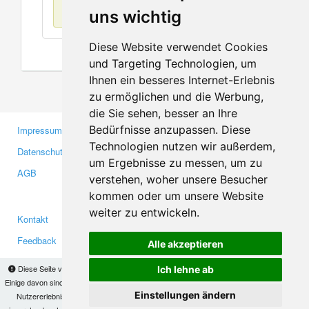
Keine Einträge
uns wichtig
Diese Website verwendet Cookies
und Targeting Technologien, um
Ihnen ein besseres Internet-Erlebnis
zu ermöglichen und die Werbung,
die Sie sehen, besser an Ihre
Bedürfnisse anzupassen. Diese
Impressum
Gewerbetreibende
Technologien nutzen wir außerdem,
Datenschutzerklärung
Investoren
um Ergebnisse zu messen, um zu
AGB
Presse
verstehen, woher unsere Besucher
Medien
kommen oder um unsere Website
weiter zu entwickeln.
Kontakt
Facebook
Feedback
Twitter
Alle akzeptieren
Fehler melden
YouTube
Diese Seite verwendet Cookies, um Informationen auf Ihrem Computer zu speichern.
Ich lehne ab
Google+
Einige davon sind notwendig, damit unsere Seite funktioniert, andere helfen uns dabei, das
Einstellungen ändern
Nutzererlebnis zu verbessern. Mit der Nutzung dieser Seite erklären Sie sich damit