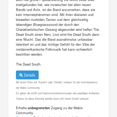
stattgefunden hat, wie inzwischen bei allen neuen
Bands und Acts, ist der Band anzumerken, dass sie
kein Internetphänomen sind. Mit ihren düsteren und
bisweilen morbiden Texten und dem gleichzeitig
lebendigen Bluegrasssound der durch den
Charakteristischen Gesang abgerundet wird treffen The
Dead South einen Nerv. Live sind the Dead South dann
eine Wucht. Das die Band ausnahmslos unfassbar
talentiert ist und das richtige Gefühl für den Vibe der
nordamerikanische Folkmusik hat kann schwerlich
bestritten werden.
The Dead South
Details
Mit einem Klick auf "Kaufen" oder "Details" verlässt Du die Internetpräsenz
der Makis Community.
Es gelten die AGB und Datenschutzbestimmungen des jeweiligen Anbieters.
Tickets für diese Aktivität werden durch AD ticket GmbH verkauft.
Erhalte
unbegrenzten
Zugang zu der Makis
Community.