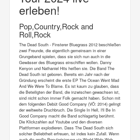
erleben!
Pop,Country,Rock and
Roll,Rock
The Dead South - Finsterer Bluegrass 2012 beschließen
zwei Freunde, die eigentlich gemeinsam in einer
Grungeband spielen, dass sie sich nun auch in die
Gewässer des Bluegrass einschiffen wollen. Danny
Kenyon und Nathaniel Hits heißen sie. Die Band The
Dead South ist geboren. Bereits ein Jahr nach der
Gründung erscheint die erste EP The Ocean Went Mad
And We Were To Blame. Es ist kaum zu glauben, dass
die Beteiligten der Band, die inzwischen gewachsen ist,
sind nicht schon immer Folk gemacht haben. Schon mit
dem folgenden Debüt Good Company (VÖ: 2014) gelingt
der weltweite Druchbruch. Die Single In Hell, I'll Be In
Good Company macht die Band schlagartig berühmt.
Die Klickzahlen auf Youtube und den diversen
Plattformen explodieren. Dass The Dead South sich
solcher Beliebtheit erfreuen, ist indes kein Zufall. Wenn
auch die große Popularisierung via World Wide Web