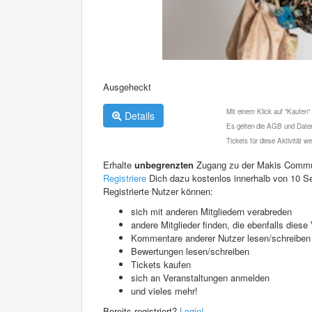
Ausgeheckt
Mit einem Klick auf "Kaufen"
Details
Es gelten die AGB und Daten
Tickets für diese Aktivität 
Erhalte
unbegrenzten
Zugang zu der Makis Commu
Registriere
Dich dazu kostenlos innerhalb von 10 S
Registrierte Nutzer können:
sich mit anderen Mitgliedern verabreden
andere Mitglieder finden, die ebenfalls die
Kommentare anderer Nutzer lesen/schreiben
Bewertungen lesen/schreiben
Tickets kaufen
sich an Veranstaltungen anmelden
und vieles mehr!
Bereits registriert?
Login!