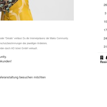
2
3
1
1
2
 oder "Details" verlässt Du die Internetpräsenz der Makis Community.
schutzbestimmungen des jeweiligen Anbieters.
3
werden durch AD ticket GmbH verkauft.
nity.
ekunden!
Resi
se Veranstaltung besuchen möchten