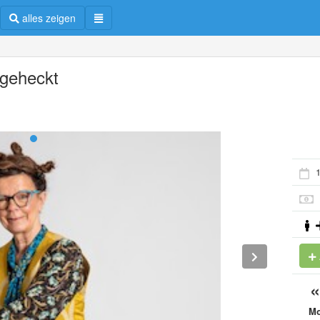
alles zeigen
geheckt
1
M