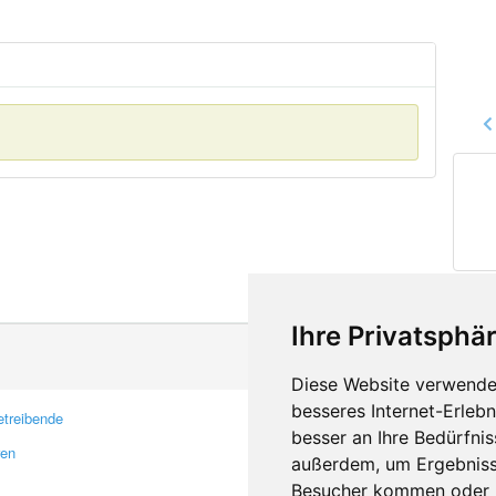
Ihre Privatsphär
Diese Website verwendet
besseres Internet-Erleb
treibende
Kontakt
besser an Ihre Bedürfni
ren
Feedback
außerdem, um Ergebniss
Fehler melden
Besucher kommen oder u