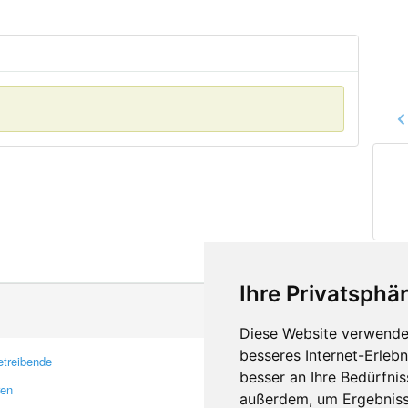
Ihre Privatsphär
Diese Website verwendet
besseres Internet-Erleb
treibende
Kontakt
besser an Ihre Bedürfni
ren
Feedback
außerdem, um Ergebniss