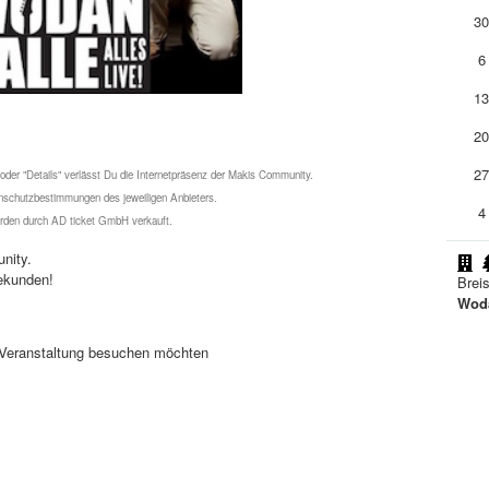
3
6
1
2
2
 oder "Details" verlässt Du die Internetpräsenz der Makis Community.
schutzbestimmungen des jeweiligen Anbieters.
4
werden durch AD ticket GmbH verkauft.
nity.
ekunden!
Brei
Woda
se Veranstaltung besuchen möchten