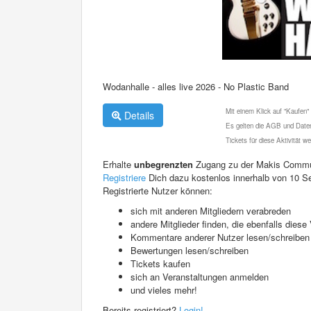
Wodanhalle - alles live 2026 - No Plastic Band
Mit einem Klick auf "Kaufen"
Details
Es gelten die AGB und Daten
Tickets für diese Aktivität 
Erhalte
unbegrenzten
Zugang zu der Makis Commu
Registriere
Dich dazu kostenlos innerhalb von 10 S
Registrierte Nutzer können:
sich mit anderen Mitgliedern verabreden
andere Mitglieder finden, die ebenfalls die
Kommentare anderer Nutzer lesen/schreiben
Bewertungen lesen/schreiben
Tickets kaufen
sich an Veranstaltungen anmelden
und vieles mehr!
Bereits registriert?
Login!