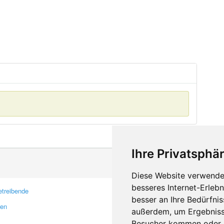
Ihre Privatsphär
Diese Website verwendet
besseres Internet-Erleb
treibende
Kontakt
besser an Ihre Bedürfni
ren
Feedback
außerdem, um Ergebniss
Fehler melden
Besucher kommen oder u