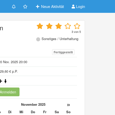
Neue Aktivität
Login
an
3
von
5
Sonstiges / Unterhaltung
Fertiggestellt
0 Nov. 2025 20:00
29,60 € p.P.
Anmelden
«
»
November 2025
o
Di
Mi
Do
Fr
Sa
So