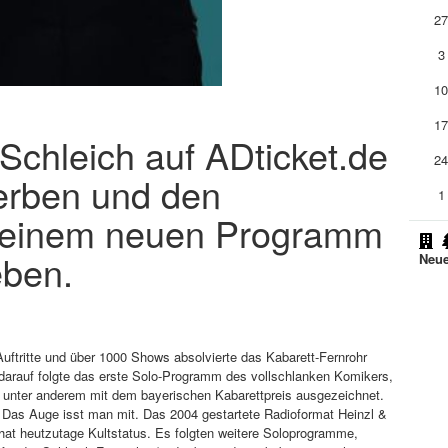
2
3
1
1
 Schleich auf ADticket.de
2
erben und den
1
 seinem neuen Programm
eben.
Neue
Auftritte und über 1000 Shows absolvierte das Kabarett-Fernrohr
darauf folgte das erste Solo-Programm des vollschlanken Komikers,
r unter anderem mit dem bayerischen Kabarettpreis ausgezeichnet.
m Das Auge isst man mit. Das 2004 gestartete Radioformat Heinzl &
 hat heutzutage Kultstatus. Es folgten weitere Soloprogramme,