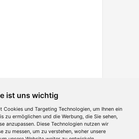
e ist uns wichtig
 Cookies und Targeting Technologien, um Ihnen ein
nis zu ermöglichen und die Werbung, die Sie sehen,
Facebook
sse anzupassen. Diese Technologien nutzen wir
Twitter
e zu messen, um zu verstehen, woher unsere
YouTube
m unsere Website weiter zu entwickeln.