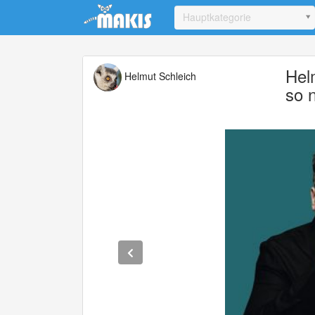
Update cookies preferences
Hauptkategorie
Hel
Helmut Schleich
so 