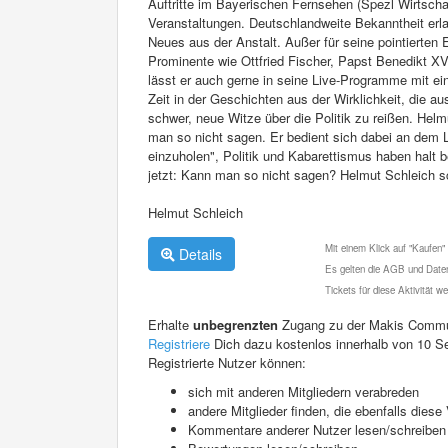
Auftritte im Bayerischen Fernsehen (Spezl Wirtscha
Veranstaltungen. Deutschlandweite Bekanntheit erla
Neues aus der Anstalt. Außer für seine pointierten 
Prominente wie Ottfried Fischer, Papst Benedikt XV
lässt er auch gerne in seine Live-Programme mit e
Zeit in der Geschichten aus der Wirklichkeit, die
schwer, neue Witze über die Politik zu reißen. He
man so nicht sagen. Er bedient sich dabei an dem 
einzuholen", Politik und Kabarettismus haben halt 
jetzt: Kann man so nicht sagen? Helmut Schleich s
Helmut Schleich
Mit einem Klick auf "Kaufen"
Details
Es gelten die AGB und Daten
Tickets für diese Aktivität 
Erhalte
unbegrenzten
Zugang zu der Makis Commu
Registriere
Dich dazu kostenlos innerhalb von 10 S
Registrierte Nutzer können:
sich mit anderen Mitgliedern verabreden
andere Mitglieder finden, die ebenfalls die
Kommentare anderer Nutzer lesen/schreiben