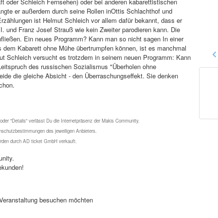
ft oder Schleich Fernsehen) oder bei anderen kabarettistischen
ngte er außerdem durch seine Rollen inOttis Schlachthof und
Erzählungen ist Helmut Schleich vor allem dafür bekannt, dass er
I. und Franz Josef Strauß wie kein Zweiter parodieren kann. Die
infließen. Ein neues Programm? Kann man so nicht sagen In einer
 aus dem Kabarett ohne Mühe übertrumpfen können, ist es manchmal
lmut Schleich versucht es trotzdem in seinem neuen Programm: Kann
Leitspruch des russischen Sozialismus "Überholen ohne
beide die gleiche Absicht - den Überraschungseffekt. Sie denken
chon.
 oder "Details" verlässt Du die Internetpräsenz der Makis Community.
schutzbestimmungen des jeweiligen Anbieters.
werden durch AD ticket GmbH verkauft.
nity.
ekunden!
se Veranstaltung besuchen möchten