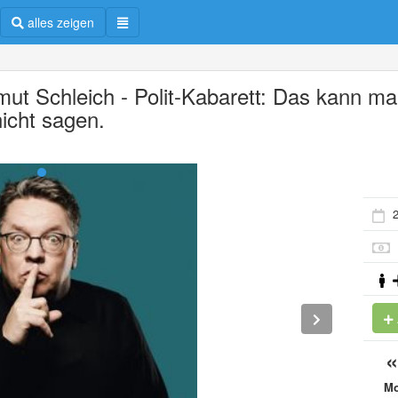
alles zeigen
mut Schleich - Polit-Kabarett: Das kann m
nicht sagen.
2
M