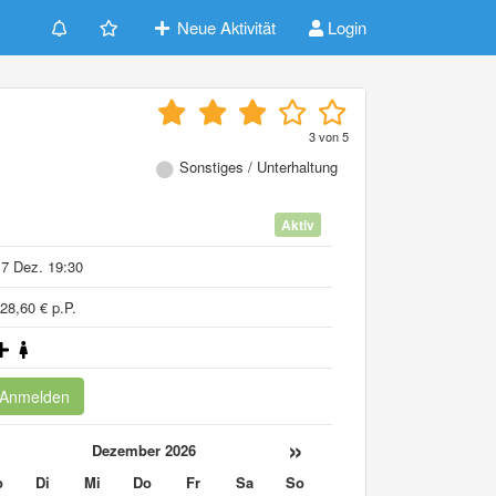
Neue Aktivität
Login
3
von
5
Sonstiges / Unterhaltung
Aktiv
7 Dez. 19:30
28,60 € p.P.
Anmelden
«
»
Dezember 2026
o
Di
Mi
Do
Fr
Sa
So