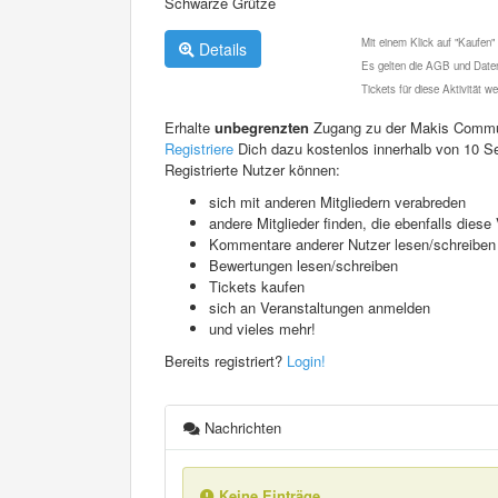
Schwarze Grütze
Mit einem Klick auf "Kaufen"
Details
Es gelten die AGB und Daten
Tickets für diese Aktivität 
Erhalte
unbegrenzten
Zugang zu der Makis Commu
Registriere
Dich dazu kostenlos innerhalb von 10 S
Registrierte Nutzer können:
sich mit anderen Mitgliedern verabreden
andere Mitglieder finden, die ebenfalls die
Kommentare anderer Nutzer lesen/schreiben
Bewertungen lesen/schreiben
Tickets kaufen
sich an Veranstaltungen anmelden
und vieles mehr!
Bereits registriert?
Login!
Nachrichten
Keine Einträge