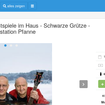
alles zeigen
tspiele im Haus - Schwarze Grütze -
station Pfanne
1
M