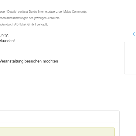
 oder "Details" verlässt Du die Internetpräsenz der Makis Community.
schutzbestimmungen des jeweiligen Anbieters.
werden durch AD ticket GmbH verkauft.
nity.
ekunden!
se Veranstaltung besuchen möchten