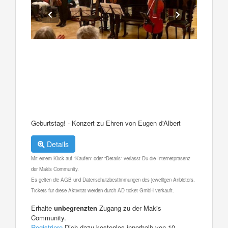
Geburtstag! - Konzert zu Ehren von Eugen d'Albert
Details
Mit einem Klick auf "Kaufen" oder "Details" verlässt Du die Internetpräsenz
der Makis Community.
Es gelten die AGB und Datenschutzbestimmungen des jeweiligen Anbieters.
Tickets für diese Aktivität werden durch AD ticket GmbH verkauft.
Erhalte
unbegrenzten
Zugang zu der Makis
Community.
Registriere
Dich dazu kostenlos innerhalb von 10