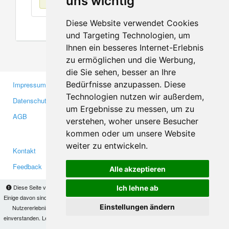
uns wichtig
Diese Website verwendet Cookies
und Targeting Technologien, um
Ihnen ein besseres Internet-Erlebnis
zu ermöglichen und die Werbung,
die Sie sehen, besser an Ihre
Bedürfnisse anzupassen. Diese
Impressum
Gewerbetreibende
Technologien nutzen wir außerdem,
Datenschutzerklärung
Investoren
um Ergebnisse zu messen, um zu
AGB
Presse
verstehen, woher unsere Besucher
Medien
kommen oder um unsere Website
weiter zu entwickeln.
Kontakt
Facebook
Feedback
Twitter
Alle akzeptieren
Fehler melden
YouTube
Diese Seite verwendet Cookies, um Informationen auf Ihrem Computer zu speichern.
Ich lehne ab
Google+
Einige davon sind notwendig, damit unsere Seite funktioniert, andere helfen uns dabei, das
Einstellungen ändern
Nutzererlebnis zu verbessern. Mit der Nutzung dieser Seite erklären Sie sich damit
einverstanden. Lesen Sie unsere
Datenschutzbestimmungen
, um mehr zur Deaktivierung
Makis
© Copyright 2026
von Cookies zu erfahren.
OK