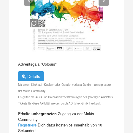
Adventsgala "Colours"
Details
Mit einem Klick auf "Kaufen" oder "Details" verlässt Du die Internetpräsenz
der Makis Community.
Es gelten die AGB und Datenschutzbestimmungen des jeweiligen Anbieters.
Tickets für diese Aktivität werden durch AD ticket GmbH verkauft.
Erhalte
unbegrenzten
Zugang zu der Makis
Community.
Registriere
Dich dazu kostenlos innerhalb von 10
Sekunden!