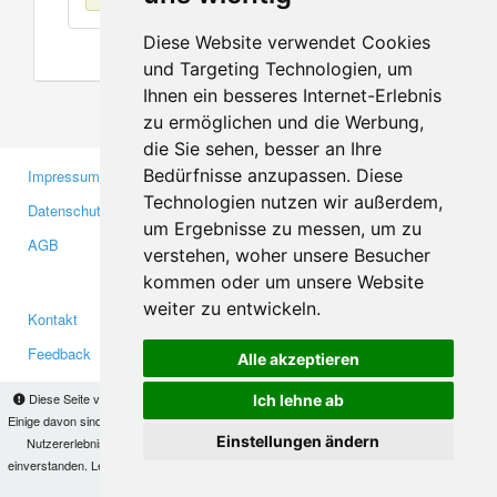
Diese Website verwendet Cookies
und Targeting Technologien, um
Ihnen ein besseres Internet-Erlebnis
zu ermöglichen und die Werbung,
die Sie sehen, besser an Ihre
Bedürfnisse anzupassen. Diese
Impressum
Gewerbetreibende
Technologien nutzen wir außerdem,
Datenschutzerklärung
Investoren
um Ergebnisse zu messen, um zu
AGB
Presse
verstehen, woher unsere Besucher
Medien
kommen oder um unsere Website
weiter zu entwickeln.
Kontakt
Facebook
Feedback
Twitter
Alle akzeptieren
Fehler melden
YouTube
Diese Seite verwendet Cookies, um Informationen auf Ihrem Computer zu speichern.
Ich lehne ab
Google+
Einige davon sind notwendig, damit unsere Seite funktioniert, andere helfen uns dabei, das
Einstellungen ändern
Nutzererlebnis zu verbessern. Mit der Nutzung dieser Seite erklären Sie sich damit
einverstanden. Lesen Sie unsere
Datenschutzbestimmungen
, um mehr zur Deaktivierung
Makis
© Copyright 2026
von Cookies zu erfahren.
OK