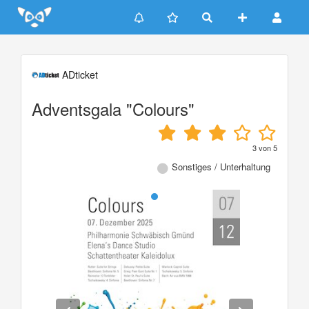
Update cookies preferences
ADticket
Adventsgala "Colours"
3
von
5
Sonstiges / Unterhaltung