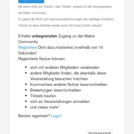
Mit einem Klick auf "Kaufen" oder "Details" verlässt Du die Internetpräsenz
der Makis Community.
Es gelten die AGB und Datenschutzbestimmungen des jeweiligen Anbieters.
Tickets für diese Aktivität werden durch AD ticket GmbH verkauft.
Erhalte
unbegrenzten
Zugang zu der Makis
Community.
Registriere
Dich dazu kostenlos innerhalb von 10
Sekunden!
Registrierte Nutzer können:
sich mit anderen Mitgliedern verabreden
andere Mitglieder finden, die ebenfalls diese
Veranstaltung besuchen möchten
Kommentare anderer Nutzer lesen/schreiben
Bewertungen lesen/schreiben
Tickets kaufen
sich an Veranstaltungen anmelden
und vieles mehr!
Bereits registriert?
Login!
Fertiggestellt