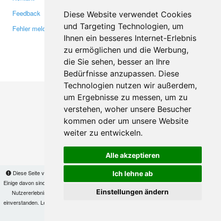
Feedback
Twitter
Diese Website verwendet Cookies
und Targeting Technologien, um
Fehler melden
YouTube
Ihnen ein besseres Internet-Erlebnis
Google+
zu ermöglichen und die Werbung,
die Sie sehen, besser an Ihre
Makis
© Copyright 2026
Bedürfnisse anzupassen. Diese
Technologien nutzen wir außerdem,
um Ergebnisse zu messen, um zu
verstehen, woher unsere Besucher
kommen oder um unsere Website
weiter zu entwickeln.
Alle akzeptieren
Diese Seite verwendet Cookies, um Informationen auf Ihrem Computer zu speichern.
Ich lehne ab
Einige davon sind notwendig, damit unsere Seite funktioniert, andere helfen uns dabei, das
Einstellungen ändern
Nutzererlebnis zu verbessern. Mit der Nutzung dieser Seite erklären Sie sich damit
einverstanden. Lesen Sie unsere
Datenschutzbestimmungen
, um mehr zur Deaktivierung
von Cookies zu erfahren.
OK