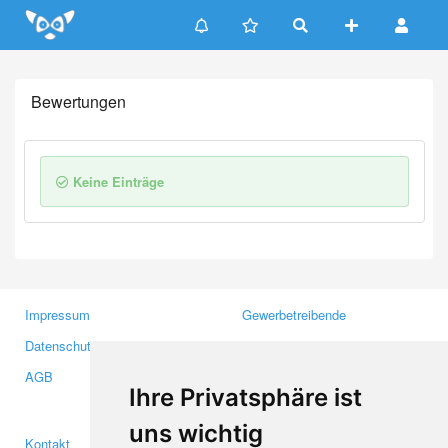
Update cookies preferences
Bewertungen
Keine Einträge
Impressum
Gewerbetreibende
Datenschutzerklärung
Investoren
AGB
Presse
Ihre Privatsphäre ist
Medien
uns wichtig
Kontakt
Facebook