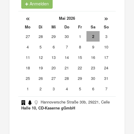
Anmelden
«
»
Mai 2026
Mo
Di
Mi
Do
Fr
Sa
So
27
28
29
30
1
2
3
4
5
6
7
8
9
10
11
12
13
14
15
16
17
18
19
20
21
22
23
24
25
26
27
28
29
30
31
1
2
3
4
5
6
7
Hannoversche Straße 30b, 29221, Celle
Halle 10, CD-Kaserne gGmbH