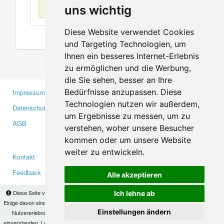
Keine Einträge
uns wichtig
Diese Website verwendet Cookies
und Targeting Technologien, um
Ihnen ein besseres Internet-Erlebnis
zu ermöglichen und die Werbung,
die Sie sehen, besser an Ihre
Bedürfnisse anzupassen. Diese
Impressum
Gewerbetreibende
Technologien nutzen wir außerdem,
Datenschutzerklärung
Investoren
um Ergebnisse zu messen, um zu
AGB
Presse
verstehen, woher unsere Besucher
Medien
kommen oder um unsere Website
weiter zu entwickeln.
Kontakt
Facebook
Feedback
Twitter
Alle akzeptieren
Fehler melden
YouTube
Diese Seite verwendet Cookies, um Informationen auf Ihrem Computer zu speichern.
Ich lehne ab
Google+
Einige davon sind notwendig, damit unsere Seite funktioniert, andere helfen uns dabei, das
Einstellungen ändern
Nutzererlebnis zu verbessern. Mit der Nutzung dieser Seite erklären Sie sich damit
einverstanden. Lesen Sie unsere
Datenschutzbestimmungen
, um mehr zur Deaktivierung