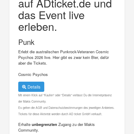
auf ADticket.de und
das Event live
erleben.
Punk
Erlebt die australischen Punkrock-Veteranen Cosmic
Psychos 2026 live. Hier gibt es zwar kein Bier, dafür
aber die Tickets.
Cosmic Psychos
Details
Mit einem Klick auf "Kaufen" oder "Details" verlässt Du die Internetpräsenz
der Makis Community.
Es gelten die AGB und Datenschutzbestimmungen des jeweiligen Anbieters.
Tickets für diese Aktivität werden durch AD ticket GmbH verkauft.
Erhalte
unbegrenzten
Zugang zu der Makis
Community.