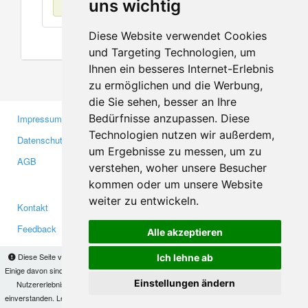
uns wichtig
Diese Website verwendet Cookies
und Targeting Technologien, um
Ihnen ein besseres Internet-Erlebnis
zu ermöglichen und die Werbung,
die Sie sehen, besser an Ihre
Bedürfnisse anzupassen. Diese
Impressum
Gewerbetreibende
Technologien nutzen wir außerdem,
Datenschutzerklärung
Investoren
um Ergebnisse zu messen, um zu
AGB
Presse
verstehen, woher unsere Besucher
Medien
kommen oder um unsere Website
weiter zu entwickeln.
Kontakt
Facebook
Feedback
Twitter
Alle akzeptieren
Fehler melden
YouTube
Diese Seite verwendet Cookies, um Informationen auf Ihrem Computer zu speichern.
Ich lehne ab
Google+
Einige davon sind notwendig, damit unsere Seite funktioniert, andere helfen uns dabei, das
Einstellungen ändern
Nutzererlebnis zu verbessern. Mit der Nutzung dieser Seite erklären Sie sich damit
einverstanden. Lesen Sie unsere
Datenschutzbestimmungen
, um mehr zur Deaktivierung