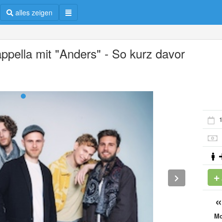
alles zeigen
appella mit "Anders" - So kurz davor
1
M