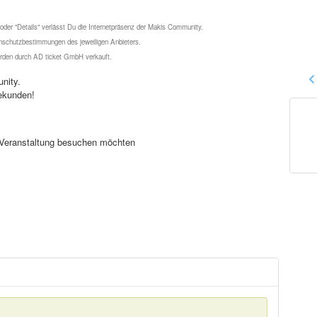
 oder "Details" verlässt Du die Internetpräsenz der Makis Community.
schutzbestimmungen des jeweiligen Anbieters.
werden durch AD ticket GmbH verkauft.
nity.
ekunden!
se Veranstaltung besuchen möchten