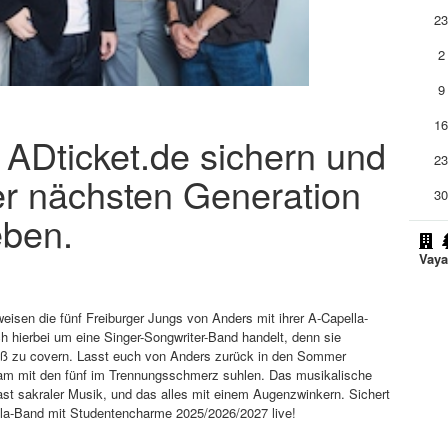
2
2
9
1
 ADticket.de sichern und
2
er nächsten Generation
3
eben.
Vaya
isen die fünf Freiburger Jungs von Anders mit ihrer A-Capella-
 hierbei um eine Singer-Songwriter-Band handelt, denn sie
bloß zu covern. Lasst euch von Anders zurück in den Sommer
am mit den fünf im Trennungsschmerz suhlen. Das musikalische
fast sakraler Musik, und das alles mit einem Augenzwinkern. Sichert
ella-Band mit Studentencharme 2025/2026/2027 live!