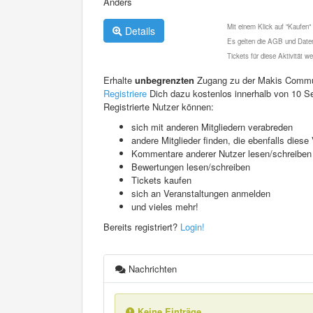
Anders
Mit einem Klick auf "Kaufen"
Details
Es gelten die AGB und Daten
Tickets für diese Aktivität 
Erhalte
unbegrenzten
Zugang zu der Makis Commu
Registriere
Dich dazu kostenlos innerhalb von 10 S
Registrierte Nutzer können:
sich mit anderen Mitgliedern verabreden
andere Mitglieder finden, die ebenfalls die
Kommentare anderer Nutzer lesen/schreiben
Bewertungen lesen/schreiben
Tickets kaufen
sich an Veranstaltungen anmelden
und vieles mehr!
Bereits registriert?
Login!
Nachrichten
Keine Einträge