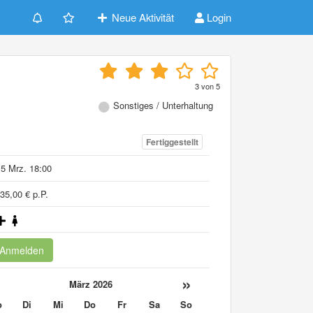
Neue Aktivität
Login
3
von
5
Sonstiges / Unterhaltung
Fertiggestellt
5 Mrz. 18:00
35,00 € p.P.
Anmelden
«
»
März 2026
o
Di
Mi
Do
Fr
Sa
So