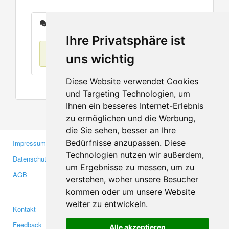
Nachrichten
Ihre Privatsphäre ist
Keine Einträge
uns wichtig
Diese Website verwendet Cookies
und Targeting Technologien, um
Ihnen ein besseres Internet-Erlebnis
zu ermöglichen und die Werbung,
die Sie sehen, besser an Ihre
Bedürfnisse anzupassen. Diese
Impressum
Gewerbetreibende
Technologien nutzen wir außerdem,
Datenschutzerklärung
Investoren
um Ergebnisse zu messen, um zu
AGB
Presse
verstehen, woher unsere Besucher
Medien
kommen oder um unsere Website
weiter zu entwickeln.
Kontakt
Facebook
Feedback
Twitter
Alle akzeptieren