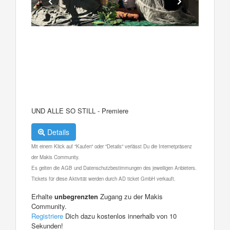
UND ALLE SO STILL - Premiere
Details
Mit einem Klick auf "Kaufen" oder "Details" verlässt Du die Internetpräsenz
der Makis Community.
Es gelten die AGB und Datenschutzbestimmungen des jeweiligen Anbieters.
Tickets für diese Aktivität werden durch AD ticket GmbH verkauft.
Erhalte
unbegrenzten
Zugang zu der Makis
Community.
Registriere
Dich dazu kostenlos innerhalb von 10
Sekunden!