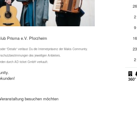
2
2
9
lub Prisma e.V. Pforzheim
1
2
 oder "Details" verlässt Du die Internetpräsenz der Makis Community.
schutzbestimmungen des jeweiligen Anbieters.
2
werden durch AD ticket GmbH verkauft.
nity.
ekunden!
360°
se Veranstaltung besuchen möchten