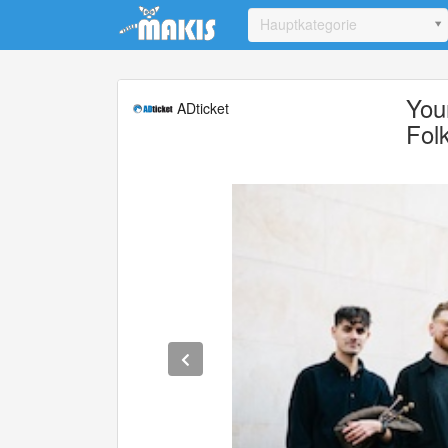
Update cookies preferences
Hauptkategorie
You
ADticket
Fol