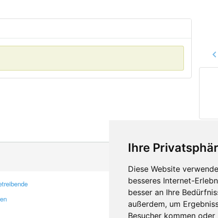
Ihre Privatsphär
Diese Website verwendet
besseres Internet-Erleb
treibende
Kontakt
besser an Ihre Bedürfni
ren
Feedback
außerdem, um Ergebniss
Fehler melden
Besucher kommen oder u