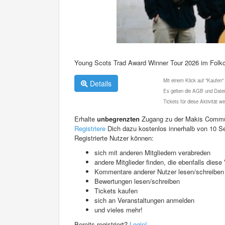
Young Scots Trad Award Winner Tour 2026 im Folkc
Mit einem Klick auf "Kaufen"
Details
Es gelten die AGB und Daten
Tickets für diese Aktivität 
Erhalte
unbegrenzten
Zugang zu der Makis Commu
Registriere
Dich dazu kostenlos innerhalb von 10 S
Registrierte Nutzer können:
sich mit anderen Mitgliedern verabreden
andere Mitglieder finden, die ebenfalls die
Kommentare anderer Nutzer lesen/schreiben
Bewertungen lesen/schreiben
Tickets kaufen
sich an Veranstaltungen anmelden
und vieles mehr!
Bereits registriert?
Login!