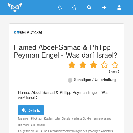
Update cookies preferences
ADticket
Hamed Abdel-Samad & Philipp
Peyman Engel - Was darf Israel?
3
von
5
Sonstiges / Unterhaltung
Hamed Abdel-Samad & Philipp Peyman Engel - Was
darf Israel?
Details
Mit einem Klick auf "Kaufen" oder "Details" verlässt Du die Internetpräsenz
der Makis Community.
Es gelten die AGB und Datenschutzbestimmungen des jeweiligen Anbieters.