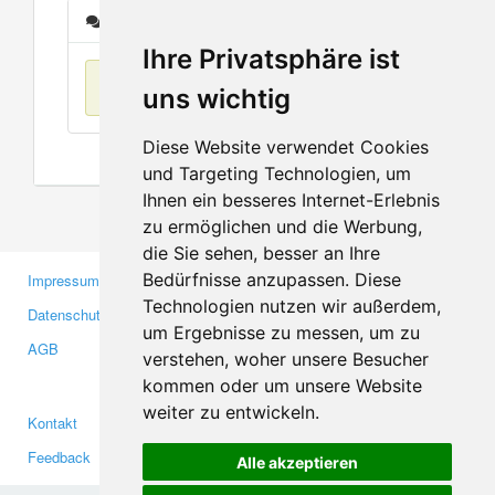
Nachrichten
Ihre Privatsphäre ist
Keine Einträge
uns wichtig
Diese Website verwendet Cookies
und Targeting Technologien, um
Ihnen ein besseres Internet-Erlebnis
zu ermöglichen und die Werbung,
die Sie sehen, besser an Ihre
Bedürfnisse anzupassen. Diese
Impressum
Gewerbetreibende
Technologien nutzen wir außerdem,
Datenschutzerklärung
Investoren
um Ergebnisse zu messen, um zu
AGB
Presse
verstehen, woher unsere Besucher
Medien
kommen oder um unsere Website
weiter zu entwickeln.
Kontakt
Facebook
Feedback
Twitter
Alle akzeptieren
Fehler melden
YouTube