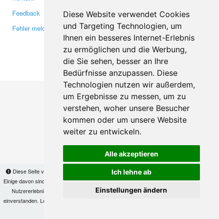
Feedback
Twitter
Diese Website verwendet Cookies
und Targeting Technologien, um
Fehler melden
YouTube
Ihnen ein besseres Internet-Erlebnis
Google+
zu ermöglichen und die Werbung,
die Sie sehen, besser an Ihre
Makis
© Copyright 2026
Bedürfnisse anzupassen. Diese
Technologien nutzen wir außerdem,
um Ergebnisse zu messen, um zu
verstehen, woher unsere Besucher
kommen oder um unsere Website
weiter zu entwickeln.
Alle akzeptieren
Diese Seite verwendet Cookies, um Informationen auf Ihrem Computer zu speichern.
Ich lehne ab
Einige davon sind notwendig, damit unsere Seite funktioniert, andere helfen uns dabei, das
Einstellungen ändern
Nutzererlebnis zu verbessern. Mit der Nutzung dieser Seite erklären Sie sich damit
einverstanden. Lesen Sie unsere
Datenschutzbestimmungen
, um mehr zur Deaktivierung
von Cookies zu erfahren.
OK