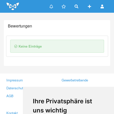
Update cookies preferences
Bewertungen
Keine Einträge
Impressum
Gewerbetreibende
Datenschutzerklärung
Investoren
AGB
Presse
Ihre Privatsphäre ist
Medien
uns wichtig
Kontakt
Facebook