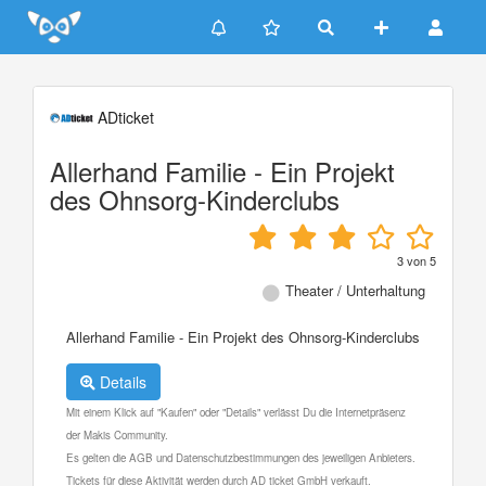
Update cookies preferences
ADticket
Allerhand Familie - Ein Projekt
des Ohnsorg-Kinderclubs
3
von
5
Theater / Unterhaltung
Allerhand Familie - Ein Projekt des Ohnsorg-Kinderclubs
Details
Mit einem Klick auf "Kaufen" oder "Details" verlässt Du die Internetpräsenz
der Makis Community.
Es gelten die AGB und Datenschutzbestimmungen des jeweiligen Anbieters.
Tickets für diese Aktivität werden durch AD ticket GmbH verkauft.