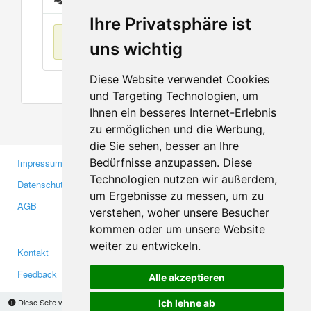
Ihre Privatsphäre ist
Keine Einträge
uns wichtig
Diese Website verwendet Cookies
und Targeting Technologien, um
Ihnen ein besseres Internet-Erlebnis
zu ermöglichen und die Werbung,
die Sie sehen, besser an Ihre
Bedürfnisse anzupassen. Diese
Impressum
Gewerbetreibende
Technologien nutzen wir außerdem,
Datenschutzerklärung
Investoren
um Ergebnisse zu messen, um zu
AGB
Presse
verstehen, woher unsere Besucher
Medien
kommen oder um unsere Website
weiter zu entwickeln.
Kontakt
Facebook
Feedback
Twitter
Alle akzeptieren
Fehler melden
YouTube
Diese Seite verwendet Cookies, um Informationen auf Ihrem Computer zu speichern.
Ich lehne ab