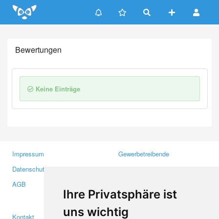
Update cookies preferences
Bewertungen
Keine Einträge
Impressum
Gewerbetreibende
Datenschutzerklärung
Investoren
AGB
Presse
Ihre Privatsphäre ist
Medien
uns wichtig
Kontakt
Facebook