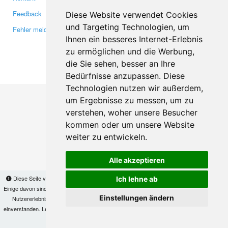
Feedback
Twitter
Diese Website verwendet Cookies
und Targeting Technologien, um
Fehler melden
YouTube
Ihnen ein besseres Internet-Erlebnis
Google+
zu ermöglichen und die Werbung,
die Sie sehen, besser an Ihre
Makis
© Copyright 2026
Bedürfnisse anzupassen. Diese
Technologien nutzen wir außerdem,
um Ergebnisse zu messen, um zu
verstehen, woher unsere Besucher
kommen oder um unsere Website
weiter zu entwickeln.
Alle akzeptieren
Diese Seite verwendet Cookies, um Informationen auf Ihrem Computer zu speichern.
Ich lehne ab
Einige davon sind notwendig, damit unsere Seite funktioniert, andere helfen uns dabei, das
Einstellungen ändern
Nutzererlebnis zu verbessern. Mit der Nutzung dieser Seite erklären Sie sich damit
einverstanden. Lesen Sie unsere
Datenschutzbestimmungen
, um mehr zur Deaktivierung
von Cookies zu erfahren.
OK