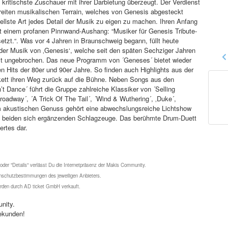
kritischste Zuschauer mit ihrer Darbietung überzeugt. Der Verdienst
 breiten musikalischen Terrain, welches von Genesis abgesteckt
llste Art jedes Detail der Musik zu eigen zu machen. Ihren Anfang
t einem profanen Pinnwand-Aushang: “Musiker für Genesis Tribute-
etzt.“. Was vor 4 Jahren in Braunschweig begann, füllt heute
der Musik von ‚Genesis‘, welche seit den späten Sechziger Jahren
 ist ungebrochen. Das neue Programm von ´Geneses´ bietet wieder
en Hits der 80er und 90er Jahre. So finden auch Highlights aus der
kett ihren Weg zurück auf die Bühne. Neben Songs aus den
t Dance´ führt die Gruppe zahlreiche Klassiker von ´Selling
dway´, ´A Trick Of The Tail´, ´Wind & Wuthering´, ‚Duke´,
m akustischen Genuss gehört eine abwechslungsreiche Lichtshow
 beiden sich ergänzenden Schlagzeuge. Das berühmte Drum-Duett
ertes dar.
 oder "Details" verlässt Du die Internetpräsenz der Makis Community.
schutzbestimmungen des jeweiligen Anbieters.
werden durch AD ticket GmbH verkauft.
nity.
ekunden!