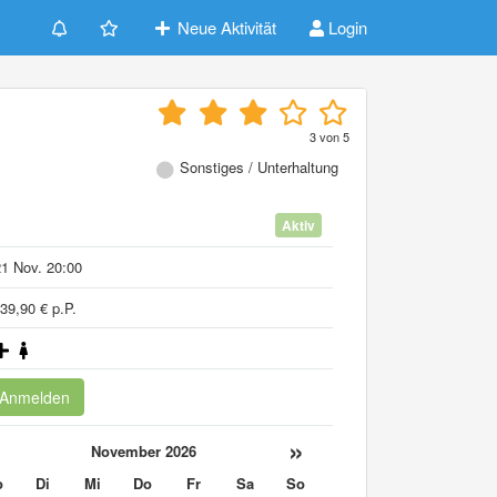
Neue Aktivität
Login
3
von
5
Sonstiges / Unterhaltung
Aktiv
1 Nov. 20:00
39,90 € p.P.
Anmelden
«
»
November 2026
o
Di
Mi
Do
Fr
Sa
So