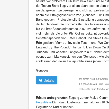
bereits vor größerem Publikum bewiesen und selbst 
der Tribute-Band liegt vor allem darin, sich in dem
wurde, gekonnt zu bewegen und sich auf professione
nahm die Erfolgsgeschichte von ‚Geneses´ 2014 mi
Band gesucht. Professionelle Einstellung vorausges
deutschlandweit die Konzertsäle. Das Interesse an 
bis zu ihrer Abschiedstournee 2007 live auftraten,
viel mehr, als die unter Phil Collins bekannt geword
Schaffensperiode von Peter Gabriel und Steve Hac
Erfolgsalben ´Mama´, ´Invisible Touch´ und ´We Can’
England By The Pound’,´The Lamb Lies Down On Broa
´Abacab´ und weiteren Langspielern auf. Neben de
ebenso zum Markenzeichen von ´Geneses´, wie die
stellt einen der vielen Höhepunkte eines jeden Konz
Geneses
Mit einem Klick auf "Kaufen"
Details
Es gelten die AGB und Daten
Tickets für diese Aktivität 
Erhalte
unbegrenzten
Zugang zu der Makis Commu
Registriere
Dich dazu kostenlos innerhalb von 10 S
Registrierte Nutzer können: