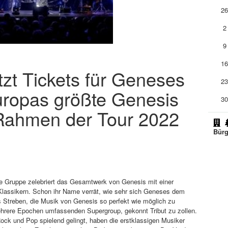
2
2
9
1
tzt Tickets für Geneses
2
uropas größte Genesis
3
Rahmen der Tour 2022
Bürg
e Gruppe zelebriert das Gesamtwerk von Genesis mit einer
Klassikern. Schon ihr Name verrät, wie sehr sich Geneses dem
btes Streben, die Musik von Genesis so perfekt wie möglich zu
 mehrere Epochen umfassenden Supergroup, gekonnt Tribut zu zollen.
ck und Pop spielend gelingt, haben die erstklassigen Musiker