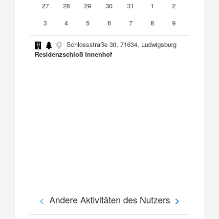
27
28
29
30
31
1
2
3
4
5
6
7
8
9
Schlossstraße 30, 71634, Ludwigsburg
Residenzschloß Innenhof
Andere Aktivitäten des Nutzers