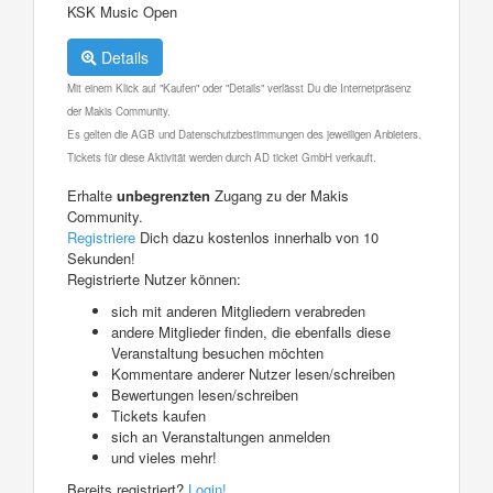
KSK Music Open
Details
Mit einem Klick auf "Kaufen" oder "Details" verlässt Du die Internetpräsenz
der Makis Community.
Es gelten die AGB und Datenschutzbestimmungen des jeweiligen Anbieters.
Tickets für diese Aktivität werden durch AD ticket GmbH verkauft.
Erhalte
unbegrenzten
Zugang zu der Makis
Community.
Registriere
Dich dazu kostenlos innerhalb von 10
Sekunden!
Registrierte Nutzer können:
sich mit anderen Mitgliedern verabreden
andere Mitglieder finden, die ebenfalls diese
Veranstaltung besuchen möchten
Kommentare anderer Nutzer lesen/schreiben
Bewertungen lesen/schreiben
Tickets kaufen
sich an Veranstaltungen anmelden
und vieles mehr!
Bereits registriert?
Login!