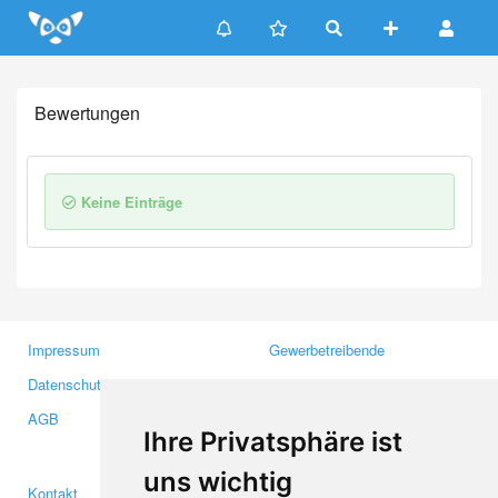
Update cookies preferences
Bewertungen
Keine Einträge
Impressum
Gewerbetreibende
Datenschutzerklärung
Investoren
AGB
Presse
Ihre Privatsphäre ist
Medien
uns wichtig
Kontakt
Facebook