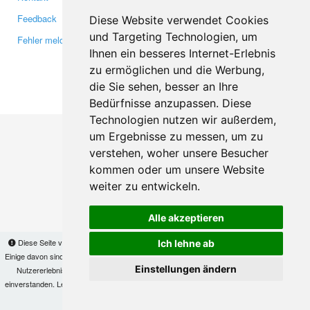
Feedback
Twitter
Diese Website verwendet Cookies
und Targeting Technologien, um
Fehler melden
YouTube
Ihnen ein besseres Internet-Erlebnis
Google+
zu ermöglichen und die Werbung,
die Sie sehen, besser an Ihre
Makis
© Copyright 2026
Bedürfnisse anzupassen. Diese
Technologien nutzen wir außerdem,
um Ergebnisse zu messen, um zu
verstehen, woher unsere Besucher
kommen oder um unsere Website
weiter zu entwickeln.
Alle akzeptieren
Diese Seite verwendet Cookies, um Informationen auf Ihrem Computer zu speichern.
Ich lehne ab
Einige davon sind notwendig, damit unsere Seite funktioniert, andere helfen uns dabei, das
Einstellungen ändern
Nutzererlebnis zu verbessern. Mit der Nutzung dieser Seite erklären Sie sich damit
einverstanden. Lesen Sie unsere
Datenschutzbestimmungen
, um mehr zur Deaktivierung
von Cookies zu erfahren.
OK