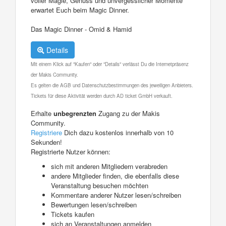
voller Magie, Genuss und unvergesslicher Momente
erwartet Euch beim Magic Dinner.
Das Magic Dinner - Omid & Hamid
Details
Mit einem Klick auf "Kaufen" oder "Details" verlässt Du die Internetpräsenz
der Makis Community.
Es gelten die AGB und Datenschutzbestimmungen des jeweiligen Anbieters.
Tickets für diese Aktivität werden durch AD ticket GmbH verkauft.
Erhalte
unbegrenzten
Zugang zu der Makis
Community.
Registriere
Dich dazu kostenlos innerhalb von 10
Sekunden!
Registrierte Nutzer können:
sich mit anderen Mitgliedern verabreden
andere Mitglieder finden, die ebenfalls diese
Veranstaltung besuchen möchten
Kommentare anderer Nutzer lesen/schreiben
Bewertungen lesen/schreiben
Tickets kaufen
sich an Veranstaltungen anmelden