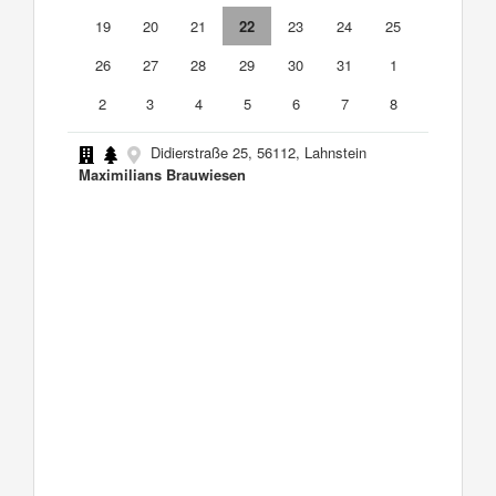
19
20
21
22
23
24
25
26
27
28
29
30
31
1
2
3
4
5
6
7
8
Didierstraße 25, 56112, Lahnstein
Maximilians Brauwiesen