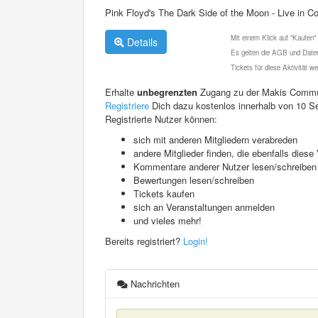
Pink Floyd's The Dark Side of the Moon - Live in C
Mit einem Klick auf "Kaufen"
Details
Es gelten die AGB und Daten
Tickets für diese Aktivität 
Erhalte
unbegrenzten
Zugang zu der Makis Commu
Registriere
Dich dazu kostenlos innerhalb von 10 S
Registrierte Nutzer können:
sich mit anderen Mitgliedern verabreden
andere Mitglieder finden, die ebenfalls die
Kommentare anderer Nutzer lesen/schreiben
Bewertungen lesen/schreiben
Tickets kaufen
sich an Veranstaltungen anmelden
und vieles mehr!
Bereits registriert?
Login!
Nachrichten