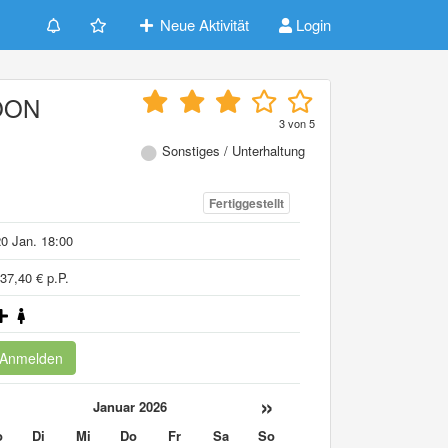
Neue Aktivität
Login
OON
3
von
5
Sonstiges / Unterhaltung
Fertiggestellt
0 Jan. 18:00
37,40 € p.P.
Anmelden
«
»
Januar 2026
o
Di
Mi
Do
Fr
Sa
So