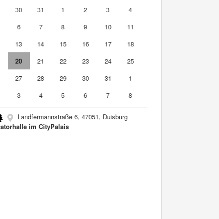
9
30
31
1
2
3
4
6
7
8
9
10
11
2
13
14
15
16
17
18
9
20
21
22
23
24
25
6
27
28
29
30
31
1
3
4
5
6
7
8
Landfermannstraße 6, 47051, Duisburg
atorhalle im CityPalais