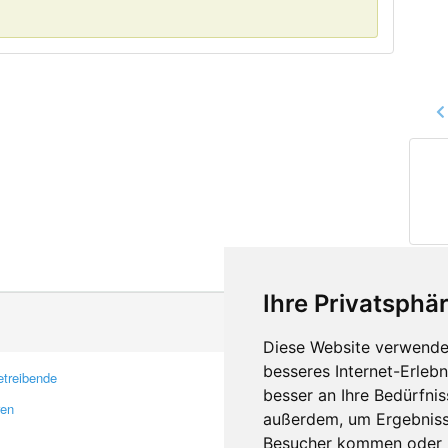
Ihre Privatsphär
Diese Website verwendet
besseres Internet-Erleb
treibende
Kontakt
besser an Ihre Bedürfni
ren
Feedback
außerdem, um Ergebniss
Fehler melden
Besucher kommen oder u