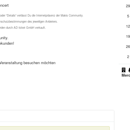
oncert
2
5
 oder "Details" verlässt Du die Internetpräsenz der Makis Community.
schutzbestimmungen des jeweiligen Anbieters.
1
werden durch AD ticket GmbH verkauft.
1
nity.
ekunden!
2
2
se Veranstaltung besuchen möchten
Merc