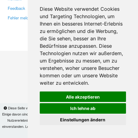
Feedback
Twitter
Diese Website verwendet Cookies
und Targeting Technologien, um
Fehler melden
YouTube
Ihnen ein besseres Internet-Erlebnis
Google+
zu ermöglichen und die Werbung,
die Sie sehen, besser an Ihre
Makis
© Copyright 2026
Bedürfnisse anzupassen. Diese
Technologien nutzen wir außerdem,
um Ergebnisse zu messen, um zu
verstehen, woher unsere Besucher
kommen oder um unsere Website
weiter zu entwickeln.
Alle akzeptieren
Diese Seite verwendet Cookies, um Informationen auf Ihrem Computer zu speichern.
Ich lehne ab
Einige davon sind notwendig, damit unsere Seite funktioniert, andere helfen uns dabei, das
Einstellungen ändern
Nutzererlebnis zu verbessern. Mit der Nutzung dieser Seite erklären Sie sich damit
einverstanden. Lesen Sie unsere
Datenschutzbestimmungen
, um mehr zur Deaktivierung
von Cookies zu erfahren.
OK