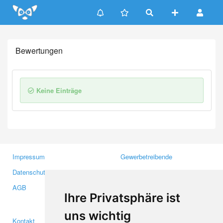
Update cookies preferences
Bewertungen
Keine Einträge
Impressum
Gewerbetreibende
Datenschutzerklärung
Investoren
AGB
Presse
Ihre Privatsphäre ist
Medien
uns wichtig
Kontakt
Facebook