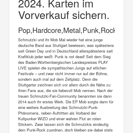
2024. Karten im
Vorverkauf sichern.
Pop,Hardcore,Metal,Punk,Rock
Schmutzki und ihr Mob Mal wieder hat eine junge
deutsche Band aus Stuttgart bewiesen, was spätestens
seit Green Day und in Deutschland allerspätestens seit
Kraftklub jeder weiß: Punk is not dead! Seit dem Sieg
des Baden-Württembergischen Landespreises PLAY
LIVE spielen die sympathischen Jungs auf etlichen
Festivals – und zwar nicht immer nur auf der Bühne,
sondern auch mal auf dem Zeltplatz. Denn die
Stuttgarter zeichnen sich vor allem durch die Nähe zu
ihren Fans aus, die sie liebevoll Mob nennen. Nach der
treuen Schmutzki-Fan-Community benannten sie dann
2014 auch ihr erstes Werk. Die EP Mob sorgte dann für
eine weitere Ausbreitung des Schmutzki-Punk-
Phänomens, neben Auftritten als Vorband der
Kultpunker WIZO und einer wahren Flut an roten
Stickern. Zwar lassen sich die Schmutzkis eindeutig
dem Punk-Rock zuordnen, doch bleiben sie dabei stets