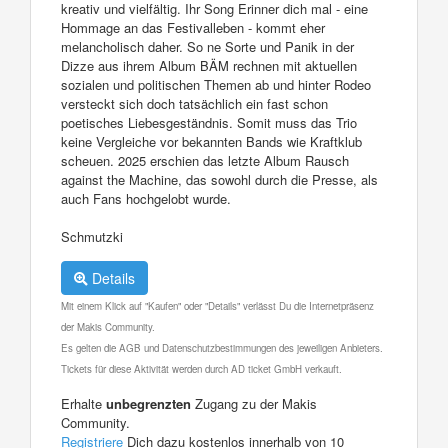
kreativ und vielfältig. Ihr Song Erinner dich mal - eine
Hommage an das Festivalleben - kommt eher
melancholisch daher. So ne Sorte und Panik in der
Dizze aus ihrem Album BÄM rechnen mit aktuellen
sozialen und politischen Themen ab und hinter Rodeo
versteckt sich doch tatsächlich ein fast schon
poetisches Liebesgeständnis. Somit muss das Trio
keine Vergleiche vor bekannten Bands wie Kraftklub
scheuen. 2025 erschien das letzte Album Rausch
against the Machine, das sowohl durch die Presse, als
auch Fans hochgelobt wurde.
Schmutzki
Details
Mit einem Klick auf "Kaufen" oder "Details" verlässt Du die Internetpräsenz
der Makis Community.
Es gelten die AGB und Datenschutzbestimmungen des jeweiligen Anbieters.
Tickets für diese Aktivität werden durch AD ticket GmbH verkauft.
Erhalte
unbegrenzten
Zugang zu der Makis
Community.
Registriere
Dich dazu kostenlos innerhalb von 10