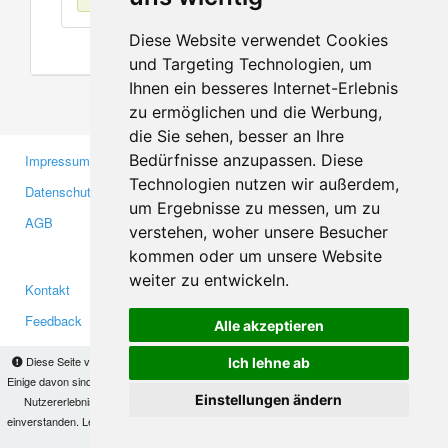
Diese Website verwendet Cookies
und Targeting Technologien, um
Ihnen ein besseres Internet-Erlebnis
zu ermöglichen und die Werbung,
die Sie sehen, besser an Ihre
Bedürfnisse anzupassen. Diese
Impressum
Gewerbetreibende
Technologien nutzen wir außerdem,
Datenschutzerklärung
Investoren
um Ergebnisse zu messen, um zu
AGB
Presse
verstehen, woher unsere Besucher
Medien
kommen oder um unsere Website
weiter zu entwickeln.
Kontakt
Facebook
Feedback
Twitter
Alle akzeptieren
Fehler melden
YouTube
Diese Seite verwendet Cookies, um Informationen auf Ihrem Computer zu speichern.
Ich lehne ab
Google+
Einige davon sind notwendig, damit unsere Seite funktioniert, andere helfen uns dabei, das
Einstellungen ändern
Nutzererlebnis zu verbessern. Mit der Nutzung dieser Seite erklären Sie sich damit
einverstanden. Lesen Sie unsere
Datenschutzbestimmungen
, um mehr zur Deaktivierung
Makis
© Copyright 2026
von Cookies zu erfahren.
OK