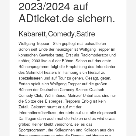
2023/2024 auf
ADticket.de sichern.
Kabarett,Comedy,Satire
Wolfgang Trepper - Sich gepflegt mal echauffieren
Schon seit Ende der neunziger ist Wolfgang Trepper im
komischen Gewerbe tätig. Erst als Radiomoderator und
später, 2003 live auf der Bühne. Schon auf das erste
Bühnenprogramm folgt die Empfehlung des Intendanten
des Schmidt-Theaters in Hamburg sich hierauf zu
spezialisieren und auf Tour zu gehen. Gesagt, getan.
Fortan spielt sich Wolfgang Trepper auf die großen
Bühnen der Deutschen Comedy Szene: Quatsch
Comedy Club, Wühlmäuse, Mainzer Unterhaus sind nur
die Spitze des Eisberges. Treppers Erfolg ist kein
Zufall. Gekonnt räumt er auf mit der
Informationsüberfluss, der stets auf uns alle einprasselt.
Da fliegen dann auch mal die Fetzen und es wird etwas
gröber. Keiner bleibt verschont, sei es das
Sportprogramm, die Kolleginnen und Kollegen aus den
Fernsehprogrammen oder die Damen und Herren aus