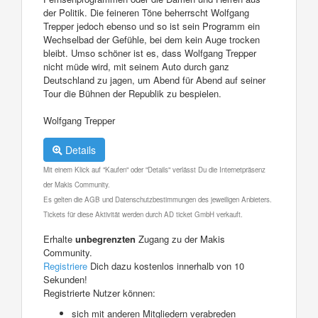
der Politik. Die feineren Töne beherrscht Wolfgang
Trepper jedoch ebenso und so ist sein Programm ein
Wechselbad der Gefühle, bei dem kein Auge trocken
bleibt. Umso schöner ist es, dass Wolfgang Trepper
nicht müde wird, mit seinem Auto durch ganz
Deutschland zu jagen, um Abend für Abend auf seiner
Tour die Bühnen der Republik zu bespielen.
Wolfgang Trepper
Details
Mit einem Klick auf "Kaufen" oder "Details" verlässt Du die Internetpräsenz
der Makis Community.
Es gelten die AGB und Datenschutzbestimmungen des jeweiligen Anbieters.
Tickets für diese Aktivität werden durch AD ticket GmbH verkauft.
Erhalte
unbegrenzten
Zugang zu der Makis
Community.
Registriere
Dich dazu kostenlos innerhalb von 10
Sekunden!
Registrierte Nutzer können:
sich mit anderen Mitgliedern verabreden