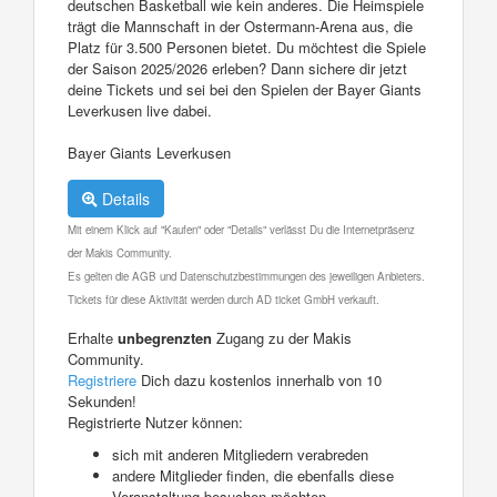
deutschen Basketball wie kein anderes. Die Heimspiele
trägt die Mannschaft in der Ostermann-Arena aus, die
Platz für 3.500 Personen bietet. Du möchtest die Spiele
der Saison 2025/2026 erleben? Dann sichere dir jetzt
deine Tickets und sei bei den Spielen der Bayer Giants
Leverkusen live dabei.
Bayer Giants Leverkusen
Details
Mit einem Klick auf "Kaufen" oder "Details" verlässt Du die Internetpräsenz
der Makis Community.
Es gelten die AGB und Datenschutzbestimmungen des jeweiligen Anbieters.
Tickets für diese Aktivität werden durch AD ticket GmbH verkauft.
Erhalte
unbegrenzten
Zugang zu der Makis
Community.
Registriere
Dich dazu kostenlos innerhalb von 10
Sekunden!
Registrierte Nutzer können:
sich mit anderen Mitgliedern verabreden
andere Mitglieder finden, die ebenfalls diese
Veranstaltung besuchen möchten