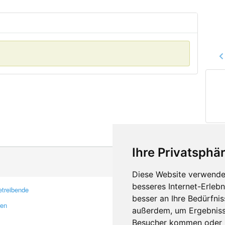
Ihre Privatsphär
Diese Website verwendet
besseres Internet-Erleb
treibende
Kontakt
besser an Ihre Bedürfni
ren
Feedback
außerdem, um Ergebniss
Fehler melden
Besucher kommen oder u