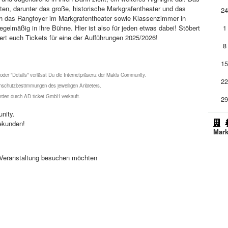
tten, darunter das große, historische Markgrafentheater und das
2
ch das Rangfoyer im Markgrafentheater sowie Klassenzimmer in
lmäßig in ihre Bühne. Hier ist also für jeden etwas dabei! Stöbert
1
t euch Tickets für eine der Aufführungen 2025/2026!
8
1
 oder "Details" verlässt Du die Internetpräsenz der Makis Community.
2
schutzbestimmungen des jeweiligen Anbieters.
werden durch AD ticket GmbH verkauft.
2
nity.
ekunden!
Mark
se Veranstaltung besuchen möchten