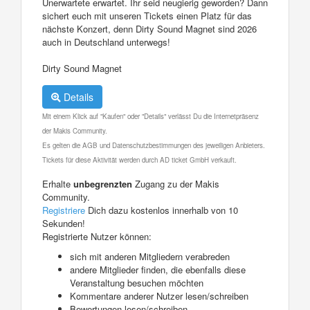
Unerwartete erwartet. Ihr seid neugierig geworden? Dann
sichert euch mit unseren Tickets einen Platz für das
nächste Konzert, denn Dirty Sound Magnet sind 2026
auch in Deutschland unterwegs!
Dirty Sound Magnet
Details
Mit einem Klick auf "Kaufen" oder "Details" verlässt Du die Internetpräsenz
der Makis Community.
Es gelten die AGB und Datenschutzbestimmungen des jeweiligen Anbieters.
Tickets für diese Aktivität werden durch AD ticket GmbH verkauft.
Erhalte
unbegrenzten
Zugang zu der Makis
Community.
Registriere
Dich dazu kostenlos innerhalb von 10
Sekunden!
Registrierte Nutzer können:
sich mit anderen Mitgliedern verabreden
andere Mitglieder finden, die ebenfalls diese
Veranstaltung besuchen möchten
Kommentare anderer Nutzer lesen/schreiben
Bewertungen lesen/schreiben