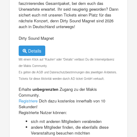
faszinierendes Gesamtpaket, bei dem euch das
Unerwartete erwartet. Ihr seid neugierig geworden? Dann
sichert euch mit unseren Tickets einen Platz für das
nächste Konzert, denn Dirty Sound Magnet sind 2026
auch in Deutschland unterwegs!
Dirty Sound Magnet
Details
Mit einem Klick auf "Kaufen" oder "Details" verlässt Du die Internetpräsenz
der Makis Community.
Es gelten die AGB und Datenschutzbestimmungen des jeweiligen Anbieters.
Tickets für diese Aktivität werden durch AD ticket GmbH verkauft.
Erhalte
unbegrenzten
Zugang zu der Makis
Community.
Registriere
Dich dazu kostenlos innerhalb von 10
Sekunden!
Registrierte Nutzer können:
sich mit anderen Mitgliedern verabreden
andere Mitglieder finden, die ebenfalls diese
Veranstaltung besuchen möchten