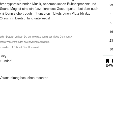
 ihrer hypnotisierenden Musik, schamanischen Bühnenpräsenz und
2
rty Sound Magnet sind ein faszinierendes Gesamtpaket, bei dem euch
en? Dann sichert euch mit unseren Tickets einen Platz für das
2
26 auch in Deutschland unterwegs!
9
1
 oder "Details" verlässt Du die Internetpräsenz der Makis Community.
2
schutzbestimmungen des jeweiligen Anbieters.
werden durch AD ticket GmbH verkauft.
3
nity.
ekunden!
E-We
se Veranstaltung besuchen möchten