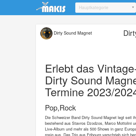
Update cookies preferences
Hauptkategorie
Dir
Dirty Sound Magnet
Erlebt das Vintag
Dirty Sound Magn
Termine 2023/2024 
Pop,Rock
Die Schweizer Band Dirty Sound Magnet legt seit ih
bestehend aus Stavros Dzodzos, Marco Mottolini un
Live-Album und mehr als 500 Shows in ganz Europa
rosig aus. Das Trio aus Fribourg verschrieb sich b