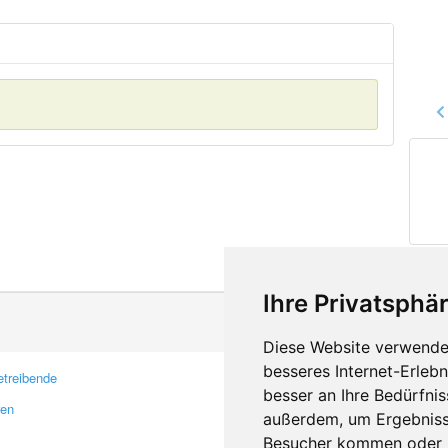
Ihre Privatsphär
Diese Website verwendet
besseres Internet-Erleb
treibende
Kontakt
besser an Ihre Bedürfni
ren
Feedback
außerdem, um Ergebniss
Fehler melden
Besucher kommen oder u