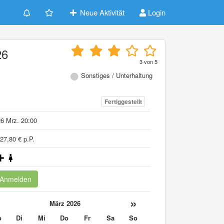
Neue Aktivität
Login
26
3
von
5
Sonstiges / Unterhaltung
Fertiggestellt
6 Mrz. 20:00
27,80 € p.P.
Anmelden
«
»
März 2026
o
Di
Mi
Do
Fr
Sa
So