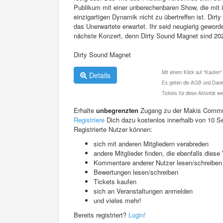
Publikum mit einer unberechenbaren Show, die mit
einzigartigen Dynamik nicht zu übertreffen ist. Di
das Unerwartete erwartet. Ihr seid neugierig geword
nächste Konzert, denn Dirty Sound Magnet sind 20
Dirty Sound Magnet
Mit einem Klick auf "Kaufen"
Details
Es gelten die AGB und Daten
Tickets für diese Aktivität 
Erhalte
unbegrenzten
Zugang zu der Makis Commu
Registriere
Dich dazu kostenlos innerhalb von 10 S
Registrierte Nutzer können:
sich mit anderen Mitgliedern verabreden
andere Mitglieder finden, die ebenfalls die
Kommentare anderer Nutzer lesen/schreiben
Bewertungen lesen/schreiben
Tickets kaufen
sich an Veranstaltungen anmelden
und vieles mehr!
Bereits registriert?
Login!