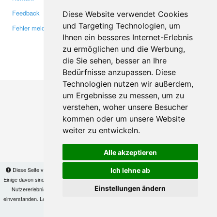
Feedback
Twitter
Diese Website verwendet Cookies
und Targeting Technologien, um
Fehler melden
YouTube
Ihnen ein besseres Internet-Erlebnis
Google+
zu ermöglichen und die Werbung,
die Sie sehen, besser an Ihre
Makis
© Copyright 2026
Bedürfnisse anzupassen. Diese
Technologien nutzen wir außerdem,
um Ergebnisse zu messen, um zu
verstehen, woher unsere Besucher
kommen oder um unsere Website
weiter zu entwickeln.
Alle akzeptieren
Diese Seite verwendet Cookies, um Informationen auf Ihrem Computer zu speichern.
Ich lehne ab
Einige davon sind notwendig, damit unsere Seite funktioniert, andere helfen uns dabei, das
Einstellungen ändern
Nutzererlebnis zu verbessern. Mit der Nutzung dieser Seite erklären Sie sich damit
einverstanden. Lesen Sie unsere
Datenschutzbestimmungen
, um mehr zur Deaktivierung
von Cookies zu erfahren.
OK