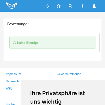
Update cookies preferences
Bewertungen
Keine Einträge
Impressum
Gewerbetreibende
Datenschutzerklärung
Investoren
AGB
Presse
Ihre Privatsphäre ist
Medien
uns wichtig
Kontakt
Facebook