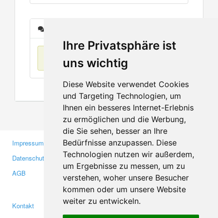
Nachrichten
Ihre Privatsphäre ist
Keine Einträge
uns wichtig
Diese Website verwendet Cookies
und Targeting Technologien, um
Ihnen ein besseres Internet-Erlebnis
zu ermöglichen und die Werbung,
die Sie sehen, besser an Ihre
Bedürfnisse anzupassen. Diese
Impressum
Gewerbetreibende
Technologien nutzen wir außerdem,
Datenschutzerklärung
Investoren
um Ergebnisse zu messen, um zu
AGB
Presse
verstehen, woher unsere Besucher
Medien
kommen oder um unsere Website
weiter zu entwickeln.
Kontakt
Facebook