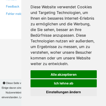
Feedback
Twitter
Diese Website verwendet Cookies
und Targeting Technologien, um
Fehler melden
YouTube
Ihnen ein besseres Internet-Erlebnis
Google+
zu ermöglichen und die Werbung,
die Sie sehen, besser an Ihre
Makis
© Copyright 2026
Bedürfnisse anzupassen. Diese
Technologien nutzen wir außerdem,
um Ergebnisse zu messen, um zu
verstehen, woher unsere Besucher
kommen oder um unsere Website
weiter zu entwickeln.
Alle akzeptieren
Diese Seite verwendet Cookies, um Informationen auf Ihrem Computer zu speichern.
Ich lehne ab
Einige davon sind notwendig, damit unsere Seite funktioniert, andere helfen uns dabei, das
Einstellungen ändern
Nutzererlebnis zu verbessern. Mit der Nutzung dieser Seite erklären Sie sich damit
einverstanden. Lesen Sie unsere
Datenschutzbestimmungen
, um mehr zur Deaktivierung
von Cookies zu erfahren.
OK