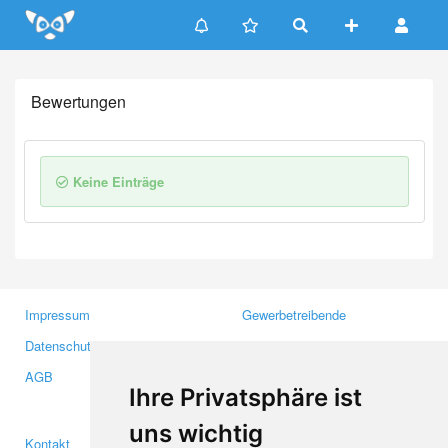
Update cookies preferences
Bewertungen
Keine Einträge
Impressum
Gewerbetreibende
Datenschutzerklärung
Investoren
AGB
Presse
Ihre Privatsphäre ist
Medien
uns wichtig
Kontakt
Facebook