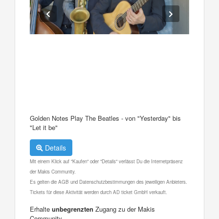
Golden Notes Play The Beatles - von "Yesterday" bis
"Let it be"
Details
Mit einem Klick auf "Kaufen" oder "Details" verlässt Du die Internetpräsenz
der Makis Community.
Es gelten die AGB und Datenschutzbestimmungen des jeweiligen Anbieters.
Tickets für diese Aktivität werden durch AD ticket GmbH verkauft.
Erhalte
unbegrenzten
Zugang zu der Makis
Community.