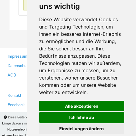
Keine Einträge
uns wichtig
Diese Website verwendet Cookies
und Targeting Technologien, um
Ihnen ein besseres Internet-Erlebnis
zu ermöglichen und die Werbung,
die Sie sehen, besser an Ihre
Bedürfnisse anzupassen. Diese
Impressum
Gewerbetreibende
Technologien nutzen wir außerdem,
Datenschutzerklärung
Investoren
um Ergebnisse zu messen, um zu
AGB
Presse
verstehen, woher unsere Besucher
Medien
kommen oder um unsere Website
weiter zu entwickeln.
Kontakt
Facebook
Feedback
Twitter
Alle akzeptieren
Fehler melden
YouTube
Diese Seite verwendet Cookies, um Informationen auf Ihrem Computer zu speichern.
Ich lehne ab
Google+
Einige davon sind notwendig, damit unsere Seite funktioniert, andere helfen uns dabei, das
Einstellungen ändern
Nutzererlebnis zu verbessern. Mit der Nutzung dieser Seite erklären Sie sich damit
einverstanden. Lesen Sie unsere
Datenschutzbestimmungen
, um mehr zur Deaktivierung