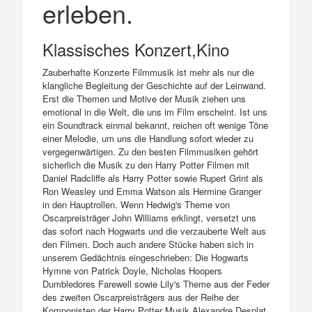
erleben.
Klassisches Konzert,Kino
Zauberhafte Konzerte Filmmusik ist mehr als nur die
klangliche Begleitung der Geschichte auf der Leinwand.
Erst die Themen und Motive der Musik ziehen uns
emotional in die Welt, die uns im Film erscheint. Ist uns
ein Soundtrack einmal bekannt, reichen oft wenige Töne
einer Melodie, um uns die Handlung sofort wieder zu
vergegenwärtigen. Zu den besten Filmmusiken gehört
sicherlich die Musik zu den Harry Potter Filmen mit
Daniel Radcliffe als Harry Potter sowie Rupert Grint als
Ron Weasley und Emma Watson als Hermine Granger
in den Hauptrollen. Wenn Hedwig's Theme von
Oscarpreisträger John Williams erklingt, versetzt uns
das sofort nach Hogwarts und die verzauberte Welt aus
den Filmen. Doch auch andere Stücke haben sich in
unserem Gedächtnis eingeschrieben: Die Hogwarts
Hymne von Patrick Doyle, Nicholas Hoopers
Dumbledores Farewell sowie Lily's Theme aus der Feder
des zweiten Oscarpreisträgers aus der Reihe der
Komponisten der Harry Potter Musik Alexandre Desplat