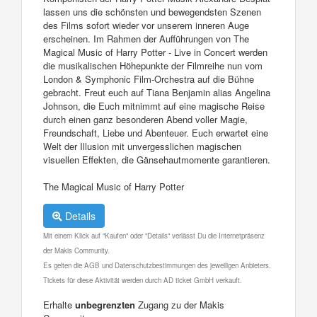
lassen uns die schönsten und bewegendsten Szenen
des Films sofort wieder vor unserem inneren Auge
erscheinen. Im Rahmen der Aufführungen von The
Magical Music of Harry Potter - Live in Concert werden
die musikalischen Höhepunkte der Filmreihe nun vom
London & Symphonic Film-Orchestra auf die Bühne
gebracht. Freut euch auf Tiana Benjamin alias Angelina
Johnson, die Euch mitnimmt auf eine magische Reise
durch einen ganz besonderen Abend voller Magie,
Freundschaft, Liebe und Abenteuer. Euch erwartet eine
Welt der Illusion mit unvergesslichen magischen
visuellen Effekten, die Gänsehautmomente garantieren.
The Magical Music of Harry Potter
Details
Mit einem Klick auf "Kaufen" oder "Details" verlässt Du die Internetpräsenz
der Makis Community.
Es gelten die AGB und Datenschutzbestimmungen des jeweiligen Anbieters.
Tickets für diese Aktivität werden durch AD ticket GmbH verkauft.
Erhalte
unbegrenzten
Zugang zu der Makis