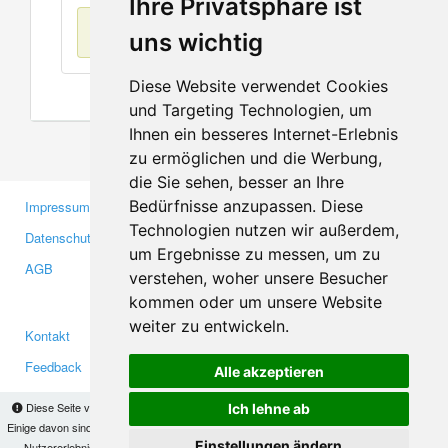
Ihre Privatsphäre ist
Keine Einträge
uns wichtig
Diese Website verwendet Cookies
und Targeting Technologien, um
Ihnen ein besseres Internet-Erlebnis
zu ermöglichen und die Werbung,
die Sie sehen, besser an Ihre
Bedürfnisse anzupassen. Diese
Impressum
Gewerbetreibende
Technologien nutzen wir außerdem,
Datenschutzerklärung
Investoren
um Ergebnisse zu messen, um zu
AGB
Presse
verstehen, woher unsere Besucher
Medien
kommen oder um unsere Website
weiter zu entwickeln.
Kontakt
Facebook
Feedback
Twitter
Alle akzeptieren
Fehler melden
YouTube
Diese Seite verwendet Cookies, um Informationen auf Ihrem Computer zu speichern.
Ich lehne ab
Google+
Einige davon sind notwendig, damit unsere Seite funktioniert, andere helfen uns dabei, das
Einstellungen ändern
Nutzererlebnis zu verbessern. Mit der Nutzung dieser Seite erklären Sie sich damit