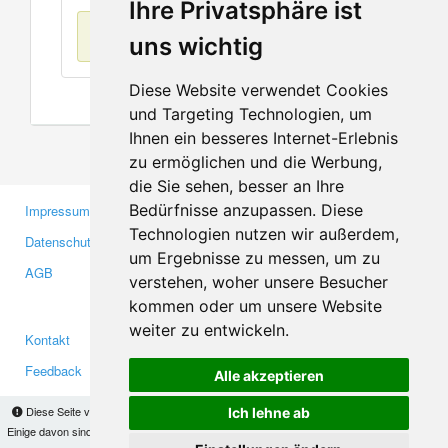
Ihre Privatsphäre ist
Keine Einträge
uns wichtig
Diese Website verwendet Cookies
und Targeting Technologien, um
Ihnen ein besseres Internet-Erlebnis
zu ermöglichen und die Werbung,
die Sie sehen, besser an Ihre
Bedürfnisse anzupassen. Diese
Impressum
Gewerbetreibende
Technologien nutzen wir außerdem,
Datenschutzerklärung
Investoren
um Ergebnisse zu messen, um zu
AGB
Presse
verstehen, woher unsere Besucher
Medien
kommen oder um unsere Website
weiter zu entwickeln.
Kontakt
Facebook
Feedback
Twitter
Alle akzeptieren
Fehler melden
YouTube
Diese Seite verwendet Cookies, um Informationen auf Ihrem Computer zu speichern.
Ich lehne ab
Google+
Einige davon sind notwendig, damit unsere Seite funktioniert, andere helfen uns dabei, das