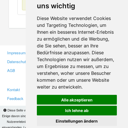
Keine Einträge
uns wichtig
Diese Website verwendet Cookies
und Targeting Technologien, um
Ihnen ein besseres Internet-Erlebnis
zu ermöglichen und die Werbung,
die Sie sehen, besser an Ihre
Bedürfnisse anzupassen. Diese
Impressum
Gewerbetreibende
Technologien nutzen wir außerdem,
Datenschutzerklärung
Investoren
um Ergebnisse zu messen, um zu
AGB
Presse
verstehen, woher unsere Besucher
Medien
kommen oder um unsere Website
weiter zu entwickeln.
Kontakt
Facebook
Feedback
Twitter
Alle akzeptieren
Fehler melden
YouTube
Diese Seite verwendet Cookies, um Informationen auf Ihrem Computer zu speichern.
Ich lehne ab
Google+
Einige davon sind notwendig, damit unsere Seite funktioniert, andere helfen uns dabei, das
Einstellungen ändern
Nutzererlebnis zu verbessern. Mit der Nutzung dieser Seite erklären Sie sich damit
einverstanden. Lesen Sie unsere
Datenschutzbestimmungen
, um mehr zur Deaktivierung