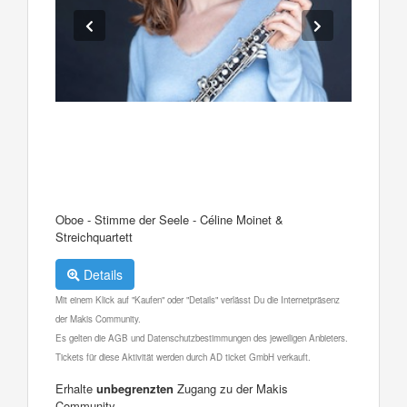
Oboe - Stimme der Seele - Céline Moinet &
Streichquartett
Details
Mit einem Klick auf "Kaufen" oder "Details" verlässt Du die Internetpräsenz
der Makis Community.
Es gelten die AGB und Datenschutzbestimmungen des jeweiligen Anbieters.
Tickets für diese Aktivität werden durch AD ticket GmbH verkauft.
Erhalte
unbegrenzten
Zugang zu der Makis
Community.