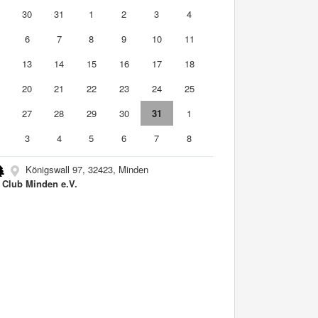
9
30
31
1
2
3
4
6
7
8
9
10
11
2
13
14
15
16
17
18
9
20
21
22
23
24
25
6
27
28
29
30
31
1
3
4
5
6
7
8
Königswall 97, 32423, Minden
 Club Minden e.V.