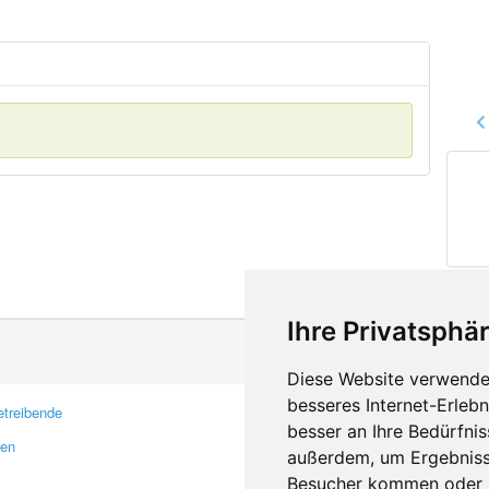
Ihre Privatsphär
Diese Website verwendet
besseres Internet-Erleb
treibende
Kontakt
besser an Ihre Bedürfni
ren
Feedback
außerdem, um Ergebniss
Fehler melden
Besucher kommen oder u