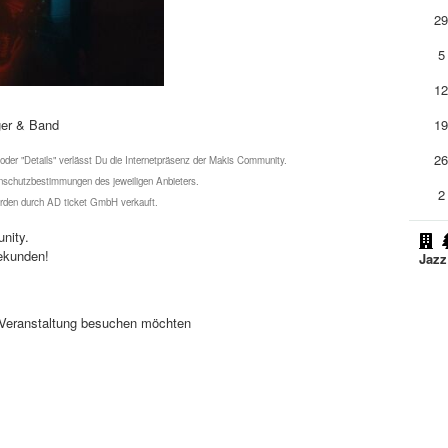
2
5
1
ger & Band
1
2
 oder "Details" verlässt Du die Internetpräsenz der Makis Community.
schutzbestimmungen des jeweiligen Anbieters.
2
werden durch AD ticket GmbH verkauft.
nity.
ekunden!
Jazz
se Veranstaltung besuchen möchten